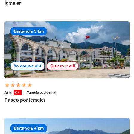
İçmeler
Distancia 3 km
Yo estuve ahí
Quiero ir allí
Asia
Turquía occidental
Paseo por Icmeler
Distancia 4 km