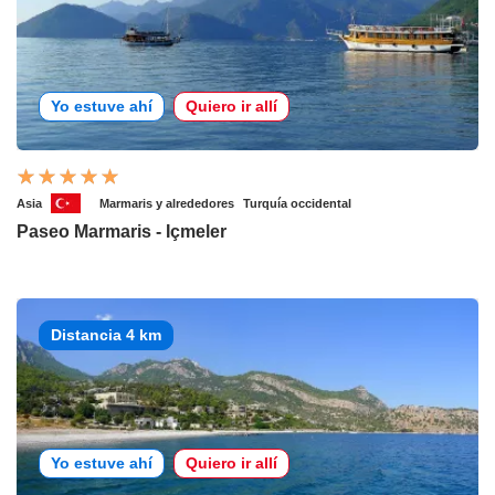
Yo estuve ahí
Quiero ir allí
Asia
Marmaris y alrededores
Turquía occidental
Paseo Marmaris - Içmeler
Distancia 4 km
Yo estuve ahí
Quiero ir allí