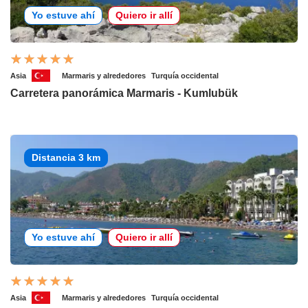
Yo estuve ahí
Quiero ir allí
Asia
Marmaris y alrededores
Turquía occidental
Carretera panorámica Marmaris - Kumlubük
Distancia 3 km
Yo estuve ahí
Quiero ir allí
Asia
Marmaris y alrededores
Turquía occidental