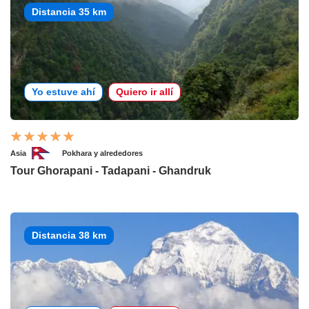
Distancia 35 km
Yo estuve ahí
Quiero ir allí
Asia
Pokhara y alrededores
Tour Ghorapani - Tadapani - Ghandruk
Distancia 38 km