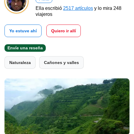
Ella escribió
2517 artículos
y lo mira 248
viajeros
Yo estuve ahí
Quiero ir allí
Envíe una reseña
Naturaleza
Cañones y valles