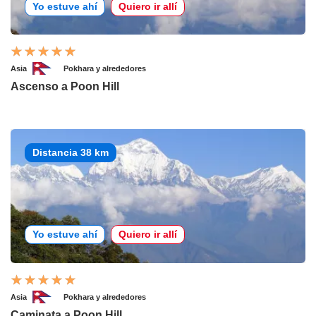
Yo estuve ahí
Quiero ir allí
Asia
Pokhara y alrededores
Ascenso a Poon Hill
Distancia 38 km
Yo estuve ahí
Quiero ir allí
Asia
Pokhara y alrededores
Caminata a Poon Hill