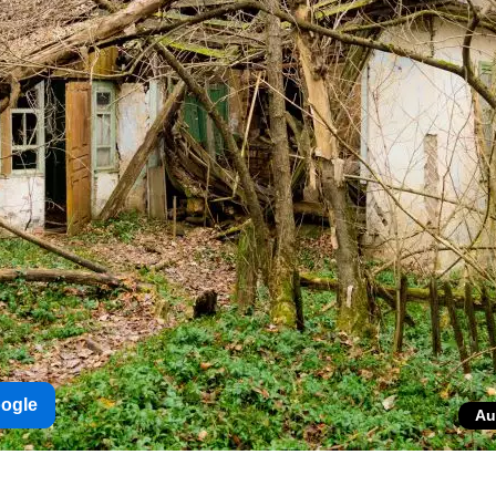
oogle
Au