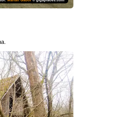
tor:
Marian Gabor
© gigaplaces.com
na.