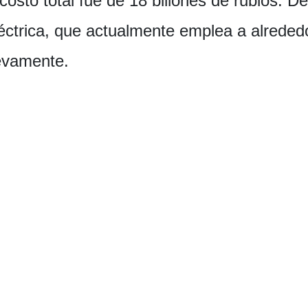
costo total fue de 18 billones de rublos. D
léctrica, que actualmente emplea a alrede
evamente.