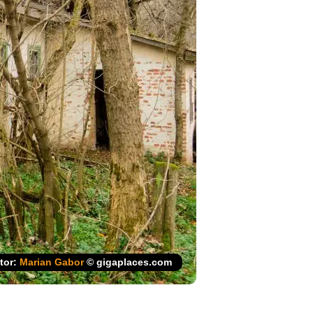
tor:
Marian Gabor
© gigaplaces.com