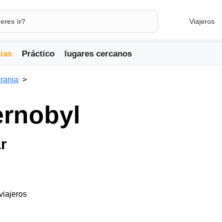
Viajeros
ias
Práctico
lugares cercanos
rania
ernobyl
r
 viajeros