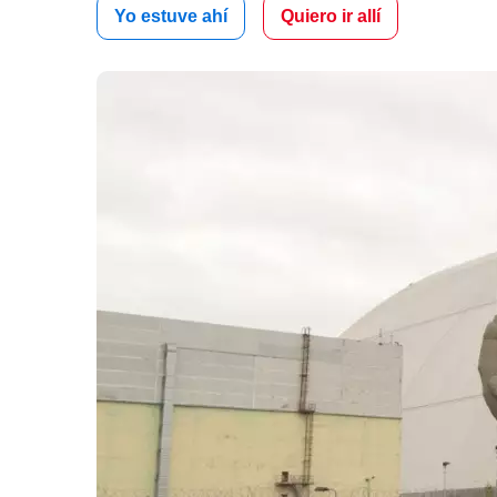
Yo estuve ahí
Quiero ir allí