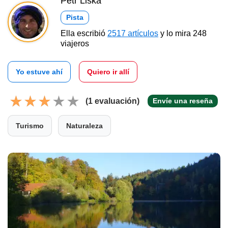
Petr Liška
Pista
Ella escribió
2517 artículos
y lo mira 248
viajeros
Yo estuve ahí
Quiero ir allí
(1 evaluación)
Envíe una reseña
Turismo
Naturaleza