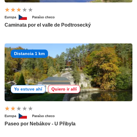
Europa
Paraíso checo
Caminata por el valle de Podtrosecký
Distancia 1 km
Yo estuve ahí
Quiero ir allí
Europa
Paraíso checo
Paseo por Nebákov - U Přibyla