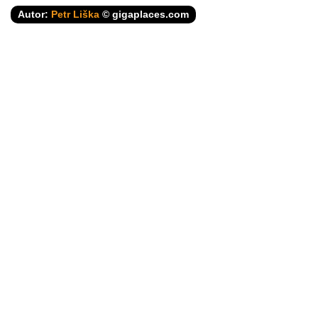
Autor:
Petr Liška
© gigaplaces.com