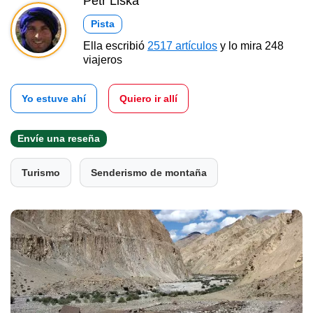
Petr Liška
Pista
Ella escribió
2517 artículos
y lo mira 248
viajeros
Yo estuve ahí
Quiero ir allí
Envíe una reseña
Turismo
Senderismo de montaña