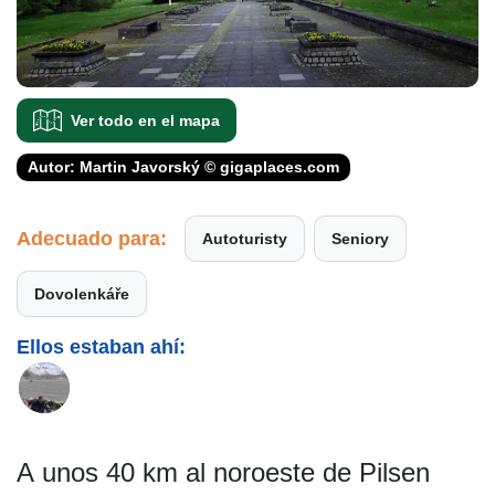
Ver todo en el mapa
Autor: Martin Javorský © gigaplaces.com
Adecuado para:
Autoturisty
Seniory
Dovolenkáře
Ellos estaban ahí:
A unos 40 km al noroeste de Pilsen