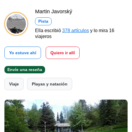
Martin Javorský
Pista
Ella escribió
378 artículos
y lo mira 16
viajeros
Yo estuve ahí
Quiero ir allí
Envíe una reseña
Viaje
Playas y natación