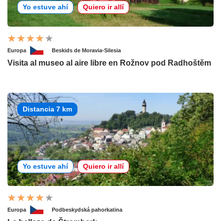
Yo estuve ahí
Quiero ir allí
Europa
Beskids de Moravia-Silesia
Visita al museo al aire libre en Rožnov pod Radhoštěm
Distancia 7 km
Yo estuve ahí
Quiero ir allí
Europa
Podbeskydská pahorkatina