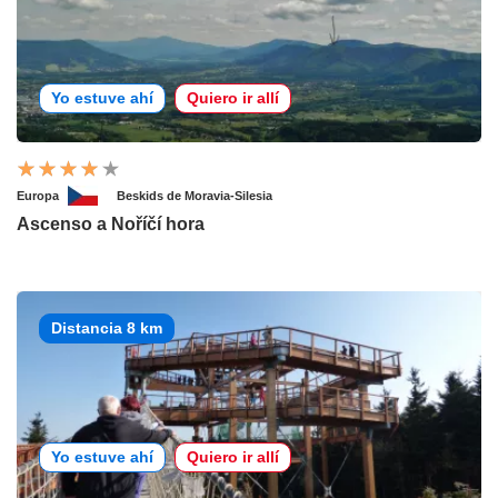
Yo estuve ahí
Quiero ir allí
Europa
Beskids de Moravia-Silesia
Ascenso a Noříčí hora
Distancia 8 km
Yo estuve ahí
Quiero ir allí