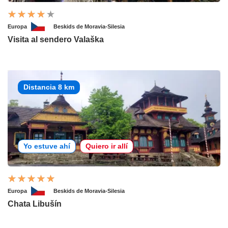
Europa
Beskids de Moravia-Silesia
Visita al sendero Valaška
Distancia 8 km
Yo estuve ahí
Quiero ir allí
Europa
Beskids de Moravia-Silesia
Chata Libušín