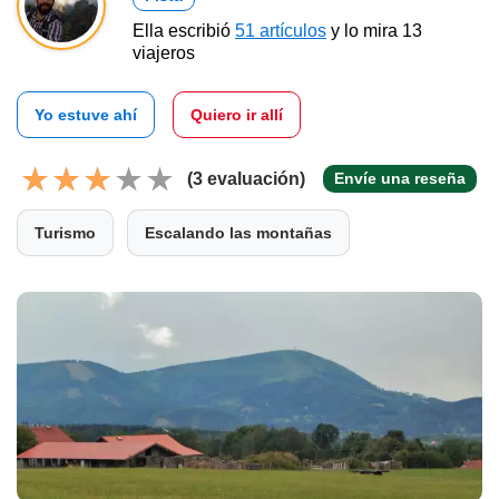
Ella escribió
51 artículos
y lo mira 13
viajeros
Yo estuve ahí
Quiero ir allí
(3 evaluación)
Envíe una reseña
Turismo
Escalando las montañas