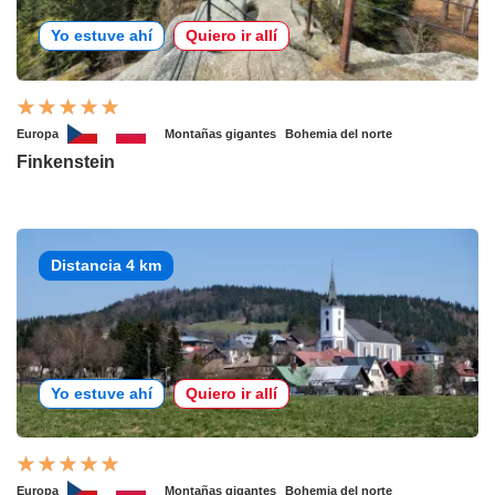
Yo estuve ahí
Quiero ir allí
Europa
Montañas gigantes
Bohemia del norte
Finkenstein
Distancia 4 km
Yo estuve ahí
Quiero ir allí
Europa
Montañas gigantes
Bohemia del norte