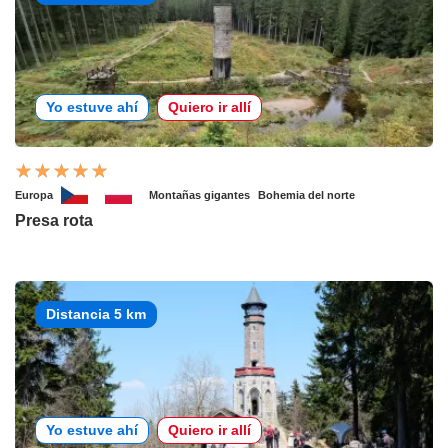
Yo estuve ahí
Quiero ir allí
Europa
Montañas gigantes
Bohemia del norte
Presa rota
Distancia 5 km
Yo estuve ahí
Quiero ir allí