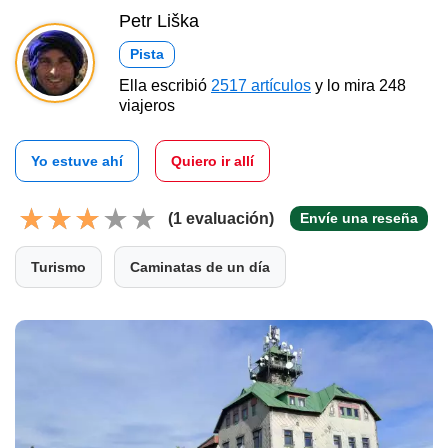
Petr Liška
Pista
Ella escribió
2517 artículos
y lo mira 248
viajeros
Yo estuve ahí
Quiero ir allí
(1 evaluación)
Envíe una reseña
Turismo
Caminatas de un día