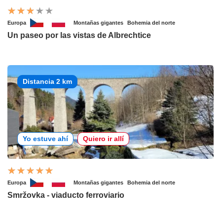
Europa
Montañas gigantes
Bohemia del norte
Un paseo por las vistas de Albrechtice
Distancia 2 km
Yo estuve ahí
Quiero ir allí
Europa
Montañas gigantes
Bohemia del norte
Smržovka - viaducto ferroviario