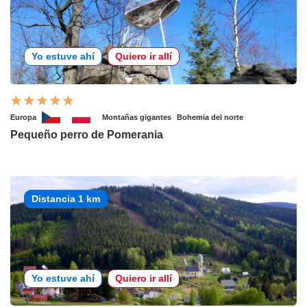
Yo estuve ahí
Quiero ir allí
Europa
Montañas gigantes
Bohemia del norte
Pequeño perro de Pomerania
Distancia 1 km
Yo estuve ahí
Quiero ir allí