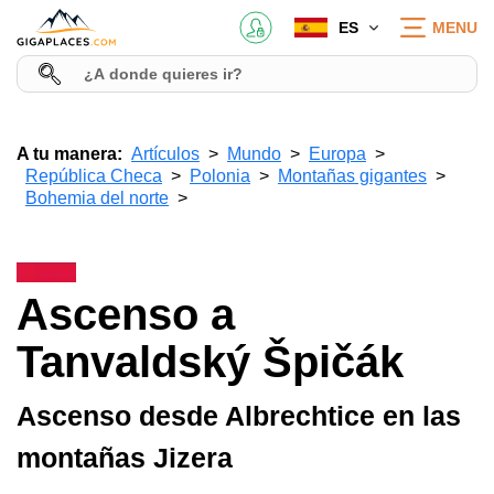
ES
MENU
A tu manera:
Artículos
Mundo
Europa
República Checa
Polonia
Montañas gigantes
Bohemia del norte
Ascenso a
Tanvaldský Špičák
Ascenso desde Albrechtice en las
montañas Jizera