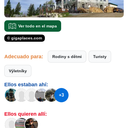
Ver todo en el mapa
© gigaplaces.com
Adecuado para:
Rodiny s dětmi
Turisty
Výletníky
Ellos estaban ahí:
+3
Ellos quieren allí: