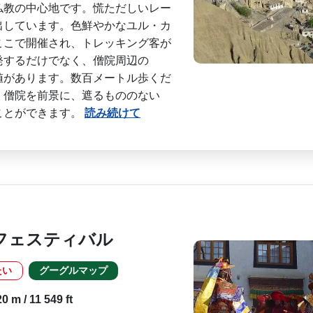
仏教の中心地です。慌ただしいレー
出しています。色鮮やか­なユル・カ
こで開催­され、トレッキング客が
発するだけでなく、僧院周辺の
値があります。数百メートル歩くだ
、僧院を前景に、遮るものの­ない
ことができます。
読み続けて
フェスティバル
たい
グーグルマップ
 m / 11 549 ft