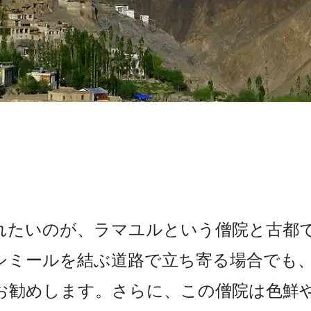
たい­のが、ラマユルという僧院と古都で
シミールを結ぶ道路で立­ち寄る場合でも
お勧めします。さらに、この僧院は色鮮や