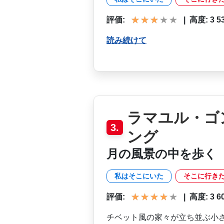
評価:
|
高度: 3 530
読み続けて
ラマユル・ゴ
3.
ング
月の風景の中を歩く
私はそこにいた
そこに行き
評価:
|
高度: 3 600
チベット風の家々が立ち並ぶ­小