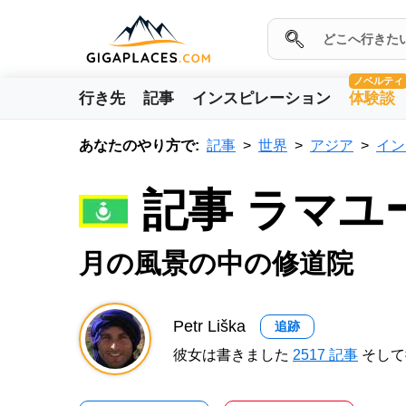
ノベルティ
行き先
記事
インスピレーション
体験談
あなたのやり方で:
記事
世界
アジア
イン
記事 ラマユ
月の風景の中の修道院
Petr Liška
追跡
彼女は書きました
2517 記事
そして