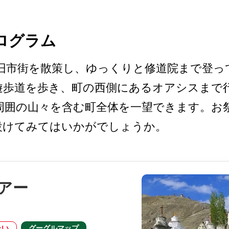
ログラム
市­街を散策し、ゆっくりと修道院まで登っ
歩道を歩き、­町の西側にあるオアシスまで
周囲の山々を含む町全体­を一望できます。お
設けてみてはいかがでしょうか。
アー
たい
グーグルマップ