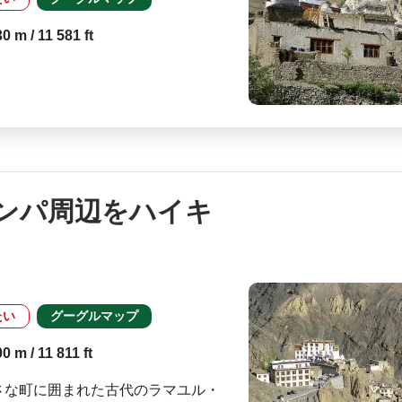
 m / 11 581 ft
ンパ周辺をハイキ
たい
グーグルマップ
 m / 11 811 ft
さな町に囲まれた古代のラマユル・