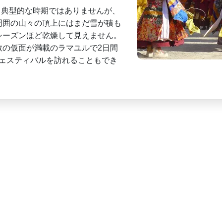
­も典型的な時期ではありませんが、
周囲の山々の頂上にはまだ雪が積も
シーズンほど乾燥して見え­ません。
の仮面が満­載のラマユルで2日間
フェスティバルを訪れることもでき