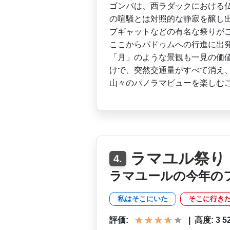
ゴンパは、西ラ­ダックにおける
の­喧騒とは対照的な静寂を醸し
ブギャットなどの有名な祭りがこ
ここからパドゥムへの行進に­出
「月」のような景観­も一見の価
けで、­突然交通量がすべて消え
山々のパノラマビューを楽しむ
ラマユル祭り
4.
ラマユールの今年の
私はそこにいた
そこに行き
評価:
|
高度: 3 520