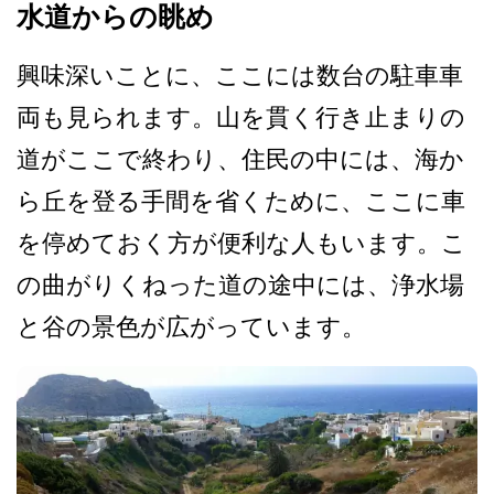
水道からの眺め
興味深いことに、ここには数­台の駐車車
両も見られます。山を貫く行き止まりの
道­がここで終わり、住民の中には、海か
ら丘を登る手間­を省くために、ここに車
を停めておく方が便利な人も­います。こ
の曲がりくねった道の途中には、浄水場
と­谷の景色が広がっています。