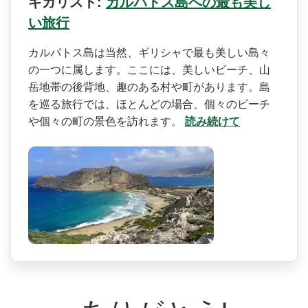
ギガリスト:
カルパトス島への最も美し
い旅行
カルパトス島は当然、ギリシ­ャで最も美しい島々
の一つに属します。ここには、美­しいビーチ、山
岳地帯の後背地、趣のある村や町があ­ります。島
を巡る旅行では、ほとんどの場合、個々の­ビーチ
や個々の町の景色を訪れます。
読み続けて