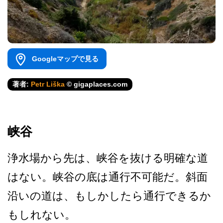
Googleマップで見る
著者:
Petr Liška
© gigaplaces.com
峡谷
浄水場から先は、峡谷を抜け­る明確な道
はない。峡谷の底は通行不可能だ。斜面
沿­いの道は、もしかしたら通行できるか
もしれない。