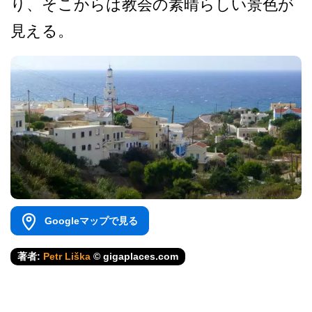
り、そこからは教会の素晴らしい景色が
見え­る。
Googleマップで見る
著者:
Petr Liška
© gigaplaces.com