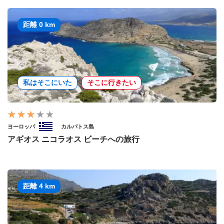
距離 0 km
私はそこにいた
そこに行きたい
ヨーロッパ
カルパトス島
アギオス ニコラオス ビーチへの旅行
距離 4 km