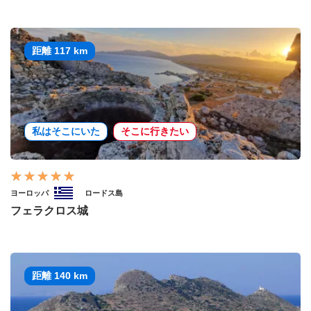
距離 117 km
私はそこにいた
そこに行きたい
ヨーロッパ
ロードス島
フェラクロス城
距離 140 km