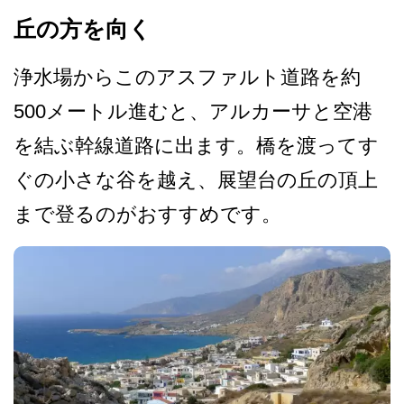
丘の方を向く
浄水場からこのアスファルト­道路を約
500メートル進むと、アルカーサと空港
を­結ぶ幹線道路に出ます。橋を渡ってす
ぐの小さな谷を­越え、展望台の丘の頂上
まで登るのがおすすめです。