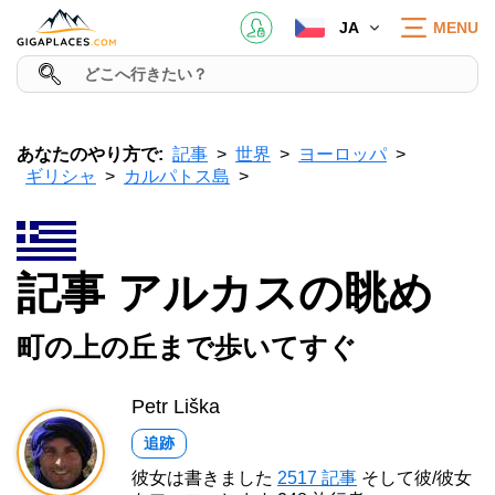
JA
MENU
あなたのやり方で:
記事
世界
ヨーロッパ
ギリシャ
カルパトス島
記事 アルカスの眺め
町の上の丘まで歩いてすぐ
Petr Liška
追跡
彼女は書きました
2517 記事
そして彼/彼女