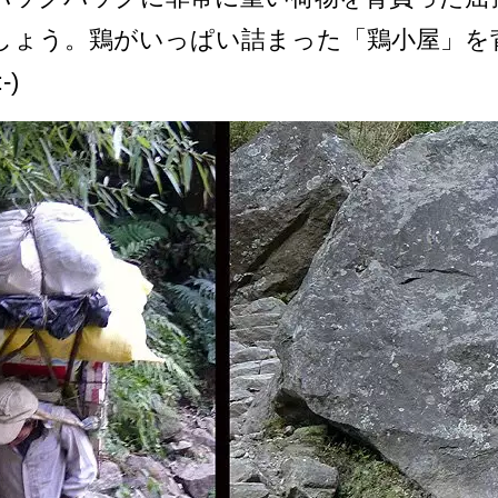
ょう。鶏がい­っぱい詰まった「鶏小屋」を
)