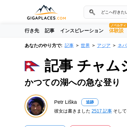
ノベルティ
行き先
記事
インスピレーション
体験談
あなたのやり方で:
記事
世界
アジア
ネパ
記事 チャム
かつての湖への急な登り
Petr Liška
追跡
彼女は書きました
2517 記事
そして