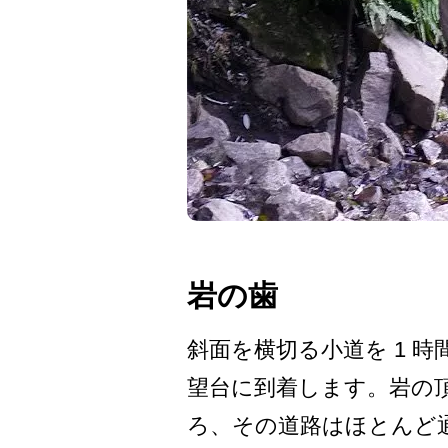
岩の歯
斜面を横切る小道を 1 
望台に到­着します。岩の
ろ、その道路はほと­んど