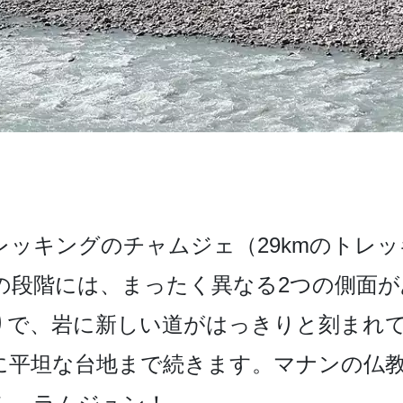
ッキ­ングのチャムジェ（29kmのトレッキ
の段階には、まっ­たく異なる2つの側面
りで、岩に新しい道がはっきりと刻­まれ
に平坦な台地まで続きます。マナンの仏教