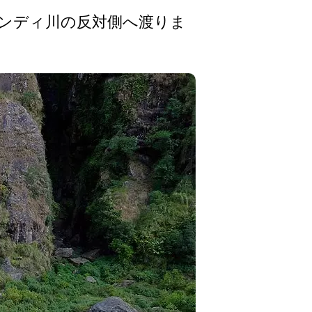
ンディ川の反­対側へ渡りま