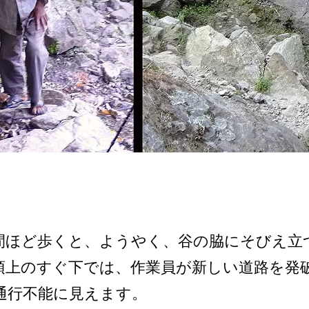
時間ほど歩くと、ようやく、­谷の脇にそびえ
頂上のすぐ下では、作業員が新しい道­路を
通行不能に見えます。