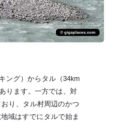
© gigaplaces.com
ング）からタ­ル（34km
があります。一方では、対
ており、タル村周辺のかつ
地域はすで­にタルで始ま