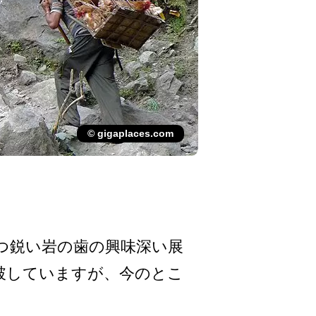
© gigaplaces.com
立つ鋭い岩の歯の興味深い展
発破していますが、今のとこ