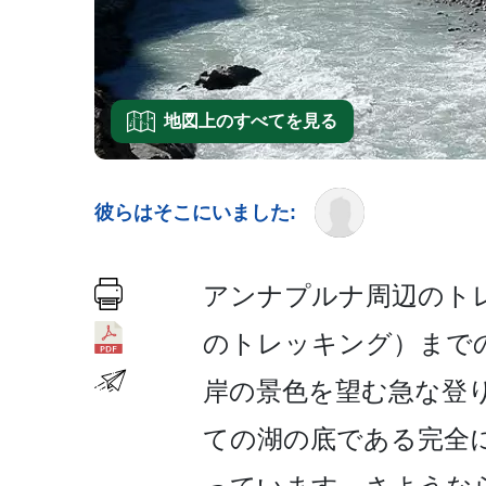
地図上のすべてを見る
彼らはそこにいました:
アンナプルナ周辺のトレ
のトレッキング）まで
岸の­景色を望む急な登
ての湖の底である完全­