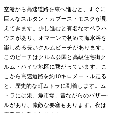
空港から高速道路を東へ進む­と、すぐに
巨大なスルタン・カブース・モスクが見
え­てきます。少し進むと有名なオペラハ
ウスがあり、オ­マーンで初めて海水浴を
楽しめる長いクルムビーチが­あります。
このビーチはクルム公園と高級住宅街ク
ル­ム・ハイツ地区に繋がっています。こ
こから高速道路­を約10キロメートル走る
と、歴史的な町ムトラに到­着します。ム
トラには港、魚市場、昔ながらのバザー­
ルがあり、素敵な要塞もあります。夜は