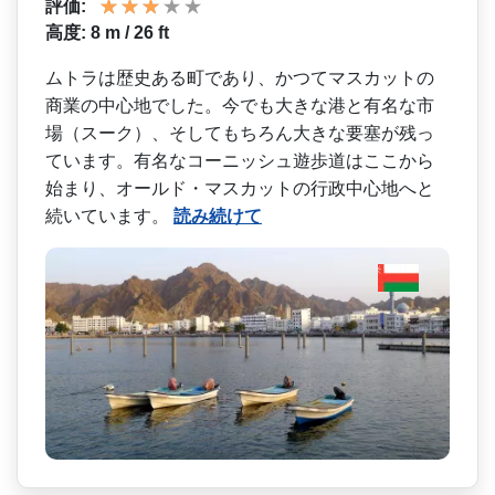
評価:
高度: 8 m / 26 ft
ムトラは歴史ある町であり、­かつてマスカットの
商業の中心地でした。今でも大き­な港と有名な市
場（スーク）、そしてもちろん大きな­要塞が残っ
ています。有名なコーニッシュ遊歩道はこ­こから
始まり、オールド・マスカットの行政中心地へ­と
続いています。
読み続けて