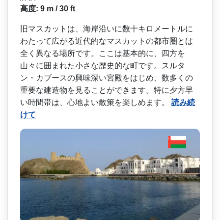
高度: 9 m / 30 ft
旧マスカットは、海岸沿いに­数十キロメートルに
わたって広がる近代的なマスカッ­トの都市圏とは
全く異なる場所です。ここは基本的に­、四方を
山々に囲まれた小さな歴史的な町です。スル­タ
ン・カブースの興味深い宮殿をはじめ、数多くの
重­要な建造物を見ることができます。特に夕方早
い時間­帯は、心地よい散策を楽しめます。
読み続
けて