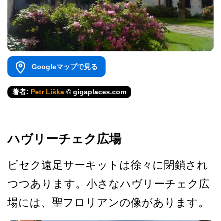
Googleマップで見る
著者:
Petr Liška
© gigaplaces.com
ハヴリーチェク広場
ピセク遠足サーキットは徐々­に閉鎖され
つつあります。小さなハヴリーチェク広
場­には、聖フロリアンの像があります。