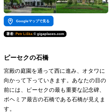
Googleマップで見る
著者:
Petr Liška
© gigaplaces.com
ピーセクの石橋
宮殿の庭園を通って西に進み­、オタワに
向かって下っていきます。あなたの目の
前­には、ピーセクの最も重要な記念碑、
ボヘミア最古の­石橋である石橋が見えま
す。