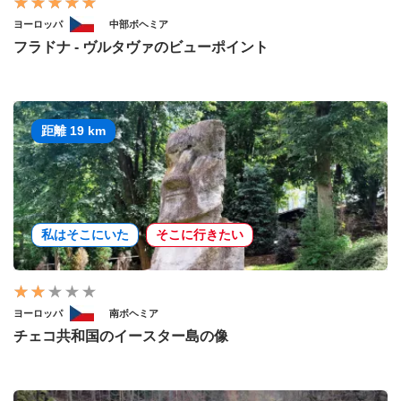
ヨーロッパ
中部ボヘミア
フラドナ - ヴルタヴァのビューポイント
距離 19 km
私はそこにいた
そこに行きたい
ヨーロッパ
南ボヘミア
チェコ共和国のイースター島の像