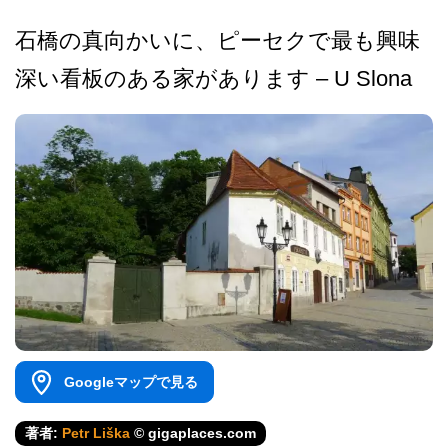
石橋の真向かいに、ピーセク­で最も興味
深い看板のある家があります – U Slona
Googleマップで見る
著者:
Petr Liška
© gigaplaces.com