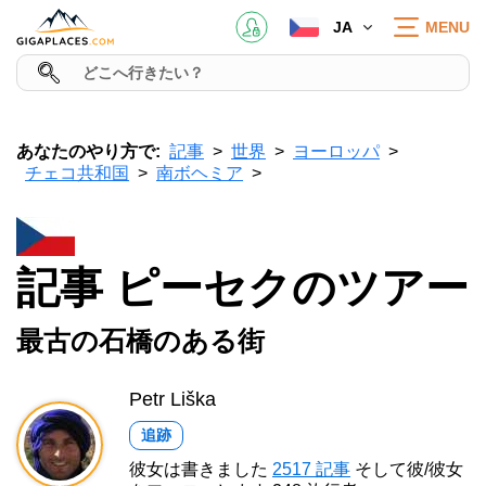
JA
MENU
あなたのやり方で:
記事
世界
ヨーロッパ
チェコ共和国
南ボヘミア
記事 ピーセクのツアー
最古の石橋のある街
Petr Liška
追跡
彼女は書きました
2517 記事
そして彼/彼女