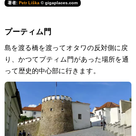
著者:
Petr Liška
© gigaplaces.com
プーティム門
島を渡る橋を渡ってオタワの­反対側に戻
り、かつてプティム門があった場所を通
っ­て歴史的中心部に行きます。