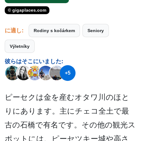
© gigaplaces.com
に適し:
Rodiny s kočárkem
Seniory
Výletníky
彼らはそこにいました:
+5
ピーセクは金を産むオタワ川­のほと
りにあります。主にチェコ全土で最
古の石橋で­有名です。その他の観光ス
ポットには、ピーセツキー­城や高さ