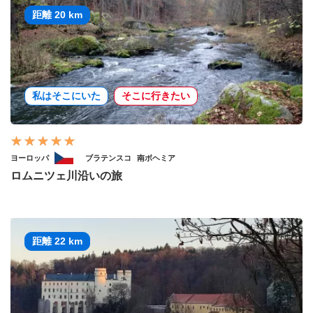
距離 20 km
私はそこにいた
そこに行きたい
ヨーロッパ
ブラテンスコ
南ボヘミア
ロムニツェ川沿いの旅
距離 22 km