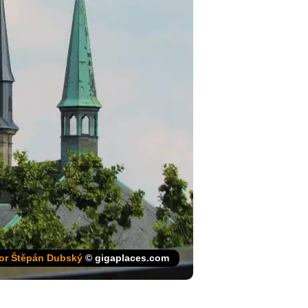
or Štěpán Dubský
© gigaplaces.com