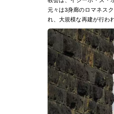
教会は、イジーホ・ズ・ポ
元々は3身廊のロマネスク
れ、大規模な再建が行わ