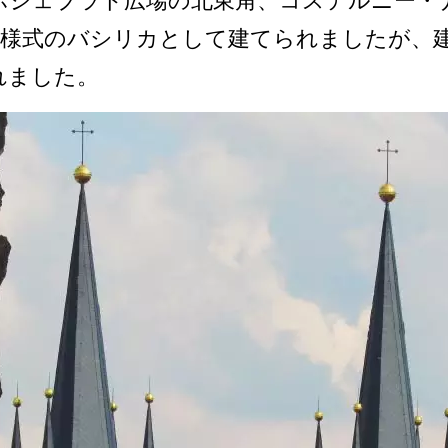
ジ­ェブラド広場の北東角、コステルニー・
様式のバシリカ­として建てられましたが、建
れました。