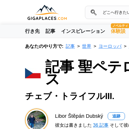
ノベルティ
行き先
記事
インスピレーション
体験談
あなたのやり方で:
記事
世界
ヨーロッパ
記事 聖ペ
ス
チェブ・トライフルIII.
Libor Štěpán Dubský
追跡
彼女は書きました
36 記事
そして彼