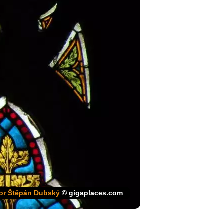
or Štěpán Dubský
© gigaplaces.com