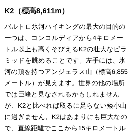
K2（標高8,611m）
バルトロ氷河ハイキングの最­大の目的の
一つは、コンコルディアから4キロメー
ト­ル以上も高くそびえるK2の壮大なピラ
ミッドを眺め­ることです。左手には、氷
河の頂を持つアンジェラス­山（標高6,855
メートル）が見えます。世界の他­の場所
では巨峰と見なされるかもしれません
が、K2­と比べれば取るに足らない矮小山
に過ぎません。K2­はあまりにも巨大なの
で、直線距離でここから15キ­ロメートル