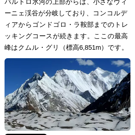
バルトロ氷河の上部からは、­小さなヴィ
ーニェ渓谷が分岐しており、コンコルデ
ィ­アからゴンドゴロ・ラ鞍部までのトレ
ッキングコース­が続きます。ここの最高
峰はクムル・グリ（標高6,­851m）です。