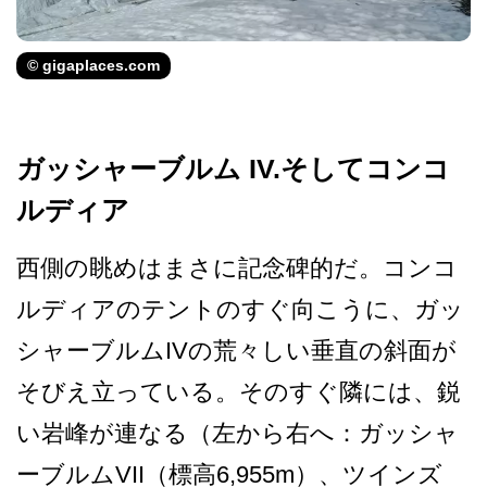
© gigaplaces.com
ガッシャーブルム IV.そしてコンコ
ルディア
西側の眺めはまさに記念碑的­だ。コンコ
ルディアのテントのすぐ向こうに、ガッ
シ­ャーブルムIVの荒々しい垂直の斜面が
そびえ立って­いる。そのすぐ隣には、鋭
い岩峰が連なる（左から右­へ：ガッシャ
ーブルムVII（標高6,955m）、­ツインズ