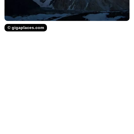
© gigaplaces.com