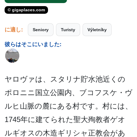
© gigaplaces.com
に適し:
Seniory
Turisty
Výletníky
彼らはそこにいました:
ヤロヴァは、スタリナ貯水池­近くの
ポロニニ国立公園内、ブコフスケ・ヴ
ルヒ山脈­の麓にある村です。村には、
1745年に建てられた­聖大殉教者ゲオ
ルギオスの木造ギリシャ正教会があ