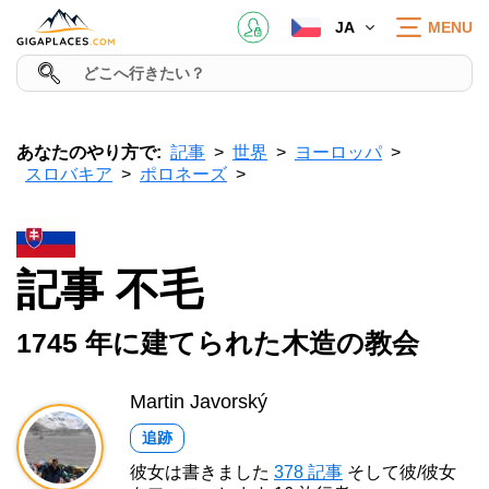
JA
MENU
あなたのやり方で:
記事
世界
ヨーロッパ
スロバキア
ポロネーズ
記事 不毛
1745 年に建てられた木造の教会
Martin Javorský
追跡
彼女は書きました
378 記事
そして彼/彼女