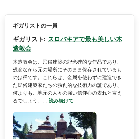
ギガリストの一員
ギガリスト:
スロバキアで最も美しい木
造教会
木造教会は、民俗建築の記念­碑的な作品であり、
残念ながら元の場所にそのまま保­存されているも
のは稀です。これらは、金属を使わず­に建造でき
た民俗建築家たちの独創的な技術力の証で­あり、
何よりも、地元の人々の強い信仰心の表れと言­え
るでしょう。…
読み続けて