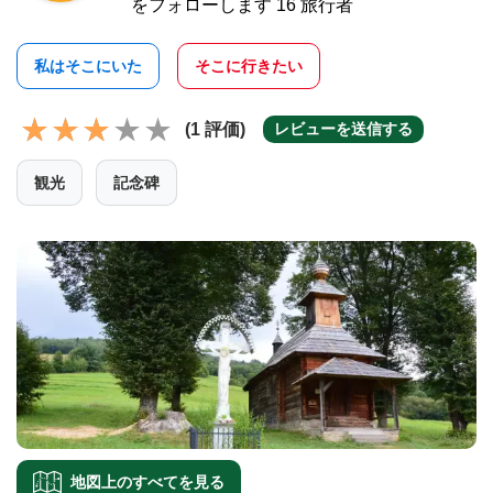
をフォローします 16 旅行者
私はそこにいた
そこに行きたい
(1 評価)
レビューを送信する
観光
記念碑
地図上のすべてを見る