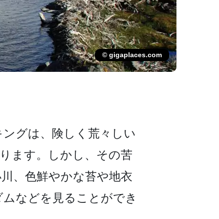
© gigaplaces.com
ングは、険しく荒­々しい
降ります。しかし、その苦
­川、色鮮やかな苔や地衣
ムなどを見ること­ができ