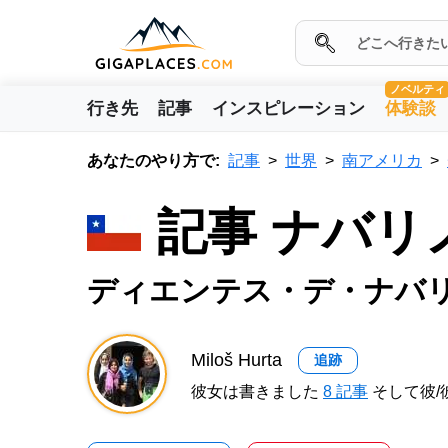
ノベルティ
行き先
記事
インスピレーション
体験談
あなたのやり方で:
記事
世界
南アメリカ
記事 ナバリ
ディエンテス・デ・ナバ
Miloš Hurta
追跡
彼女は書きました
8 記事
そして彼/