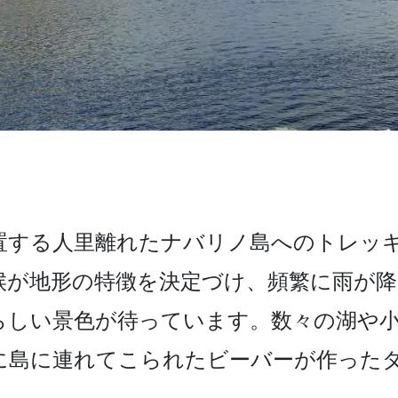
する­人里離れたナバリノ島へのトレッキ
候が地形の特徴を決定づ­け、頻繁に雨が
らしい景色が待っています。数々の湖や小
島に­連れてこられたビーバーが作ったダ