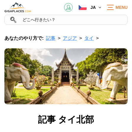
JA
MENU
あなたのやり方で:
記事
アジア
タイ
記事 タイ北部