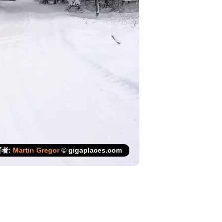
著者:
Martin Gregor
© gigaplaces.com