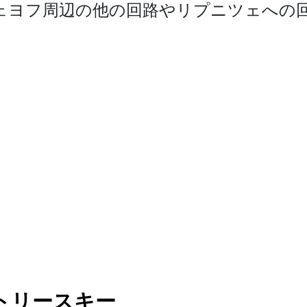
ェヨフ周辺の他の回路やリプニツェ­への
トリースキー