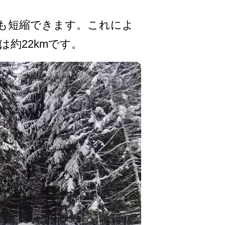
も短縮できま­す。これによ
約22kmです。