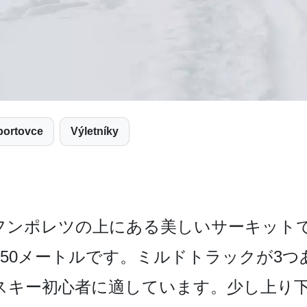
Sportovce
Výletníky
ンポ­レツの上にある美しいサーキットで
約­50メートルです。ミルドトラックが3
スキー初心者に適­しています。少し上り