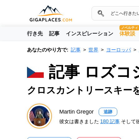
ノベルティ
行き先
記事
インスピレーション
体験談
あなたのやり方で:
記事
世界
ヨーロッパ
記事 ロズコ
クロスカントリースキー
Martin Gregor
追跡
彼女は書きました
180 記事
そして彼