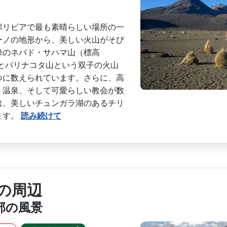
ボリビアで最も素晴らしい場所の一
ーノの地形から、美しい火山がそび
峰のネバド・サハマ山（­標高
山とパリナコ­タ山という双子の火山
つに数えられています。さらに、高
、温泉、そして可愛らしい教会が数
は、美しいチュンガラ湖の­あるチリ
ます。
読み続けて
の周辺
部の風景