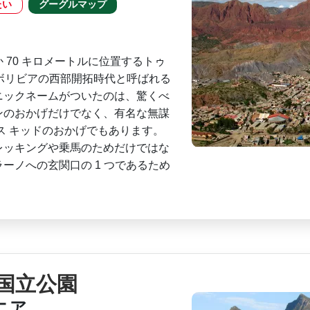
たい
グーグルマップ
 70 キロメートルに位置するトゥ
 は、ボリビアの西部開拓時代­と呼ばれる
ックネー­ムがついたのは、驚くべ
ンのおかげだけでなく、有名な無謀
ス キッドのおかげでもあります­。
ッキングや乗馬の­ためだけではな
ノ­への玄関口の 1 つであるため
国立公園
ニア