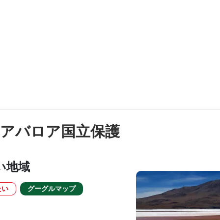
 アバロア国立保護
い地域
たい
グーグルマップ