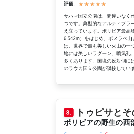
評価:
サハマ国立公園は、間違いな­く
つです。典型的­なアルティプラ
え­立っています。ボリビア最高
6,542m）をはじめ、ポメラペ
は、世界で最も美しい火山の一­
地には美しいラグ­ーン、噴気孔
多く­あります。国境の反対側に
のラウカ国立公園が隣接してい
トゥピサとそ
3.
ボリビアの野生の西