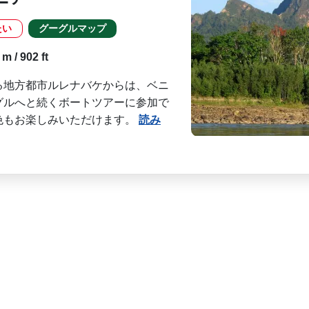
たい
グーグルマップ
m / 902 ft
る地方都市ルレナバケからは、ベニ
グルへと続くボートツアーに参加で
色もお楽しみいただけま­す。
読み