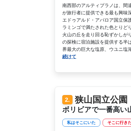
南西部のアルティプラノは、­間
が旅行者に提供­できる最も興味
エ­ドゥアルド・アバロア国立保
ラミンゴで満たされた色とりどり
火山の丘を走り回る恥ずかし­が
の探検に宿泊施­設を提供する半
界­最大の巨大な塩原、ウユニ塩
続けて
狭山国立公園
2.
ボリビアで一番高い
私はそこにいた
そこに行き