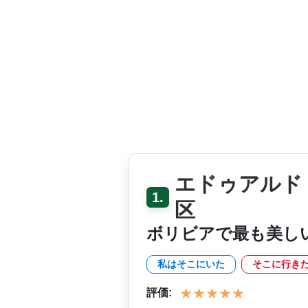
エドゥアルド
1.
区
ボリビアで最も美し
私はそこにいた
そこに行き
評価: