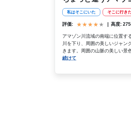
私はそこにいた
そこに行き
評価:
|
高度: 275 
アマゾン川流域の南端に位置­す
川を下り、周囲­の美しいジャン
き­ます。周囲の山脈の美しい景
続けて