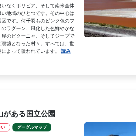
違いなくボリビア、そして南米全体
深い地域のひとつです。その中心は
護区です。何千羽ものピ­ンク色のフ
のラグー­ン、風化した色鮮やかな
り屋のビクーニャ、そしてジープで
ば廃墟となった村々。すべては、世
湖によって覆われていま­す。
読み
山がある国立公園
たい
グーグルマップ