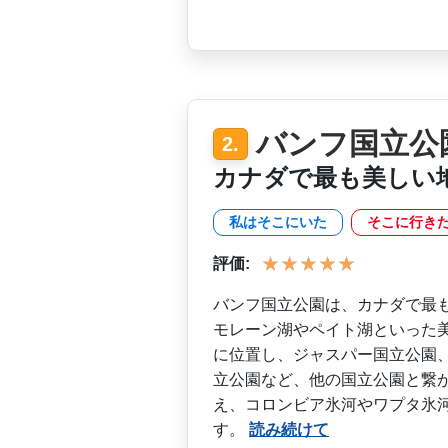
バンフ国立公
2.
カナダで最も美しい
私はそこにいた
そこに行き
評価:
バンフ国立公園は、カナダで­最
モレーン湖やペ­イト湖といった
に­位置し、ジャスパー国立公園
立公園など、他の国立公園と繋が
え、コロンビア氷河やワプタ­氷
す。
読み続けて