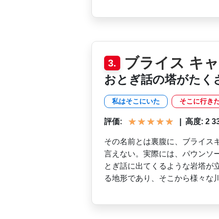
ブライス キ
3.
おとぎ話の塔がたく
私はそこにいた
そこに行き
評価:
|
高度: 2 332
その名前とは裏腹に、ブライ­ス
言えない。実際­には、パウンソ
と­ぎ話に出てくるような岩塔が
る地形であり、そこから様々な川