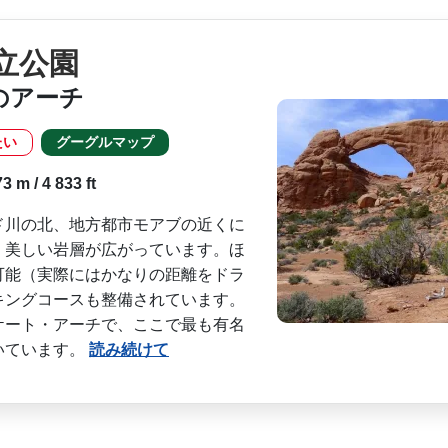
立公園
のアーチ
たい
グーグルマップ
 m / 4 833 ft
ド川の北、地方都市モアブの近くに
、美しい岩層が広がっています。ほ
可能（実際にはかなりの­距離をドラ
ングコー­スも整備されています。
ケート・アーチで、ここで最も有名
いています。
読み続けて