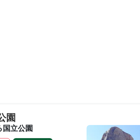
公園
る国立公園