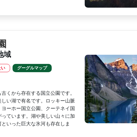
園
地域
たい
グーグルマップ
も古くから存在する国立公園です。
美しい湖で有名です。ロッキー山脈
、ヨーホー国立公園、ク­ーテネイ国
っていま­す。湖や美しい山々に加
河といった巨大な氷河も存在しま