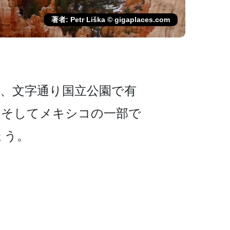
著者: Petr Liška © gigaplaces.com
、文字通り国立公­園で有
、そしてメキシコの一部で
­う。