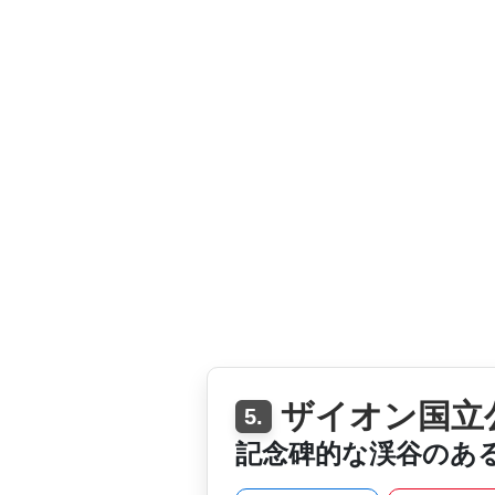
ザイオン国立
5.
記念碑的な渓谷のあ