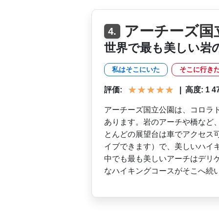
アーチーズ国
4.
世界で最も美しい岩
私はそこにいた
そこに行き
評価:
|
高度: 1 473
アーチーズ国立公園は、コロ­ラ
あります。岩の­アーチや橋など
と­んどの展望台は車でアクセス
イブできます）で、美しいハイキ
中でも最も美しいアーチはデ­リ
なハイキングコ­ースがそこへ続