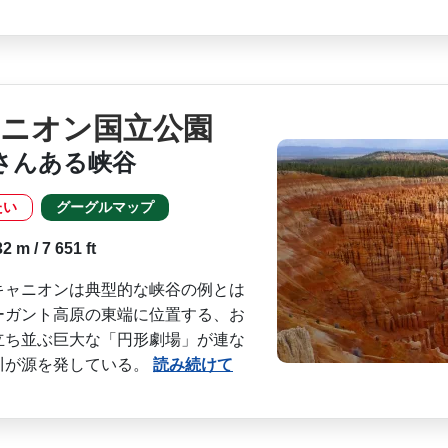
ャニオン国立公園
さんある峡谷
たい
グーグルマップ
 m / 7 651 ft
キャニオンは典型的な峡谷の例とは
ーガント高原の東端に位置する、お
立ち並ぶ巨大な「円形劇­場」が連な
が源を発­している。
読み続けて