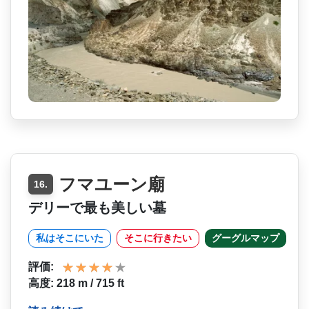
フマユーン廟
16.
デリーで最も美しい墓
私はそこにいた
そこに行きたい
グーグルマップ
評価:
高度: 218 m / 715 ft