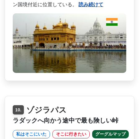
ン国境付近に位置している。
読み続けて
ゾジラパス
10.
ラダックへ向かう途中で最も険しい峠
私はそこにいた
そこに行きたい
グーグルマップ