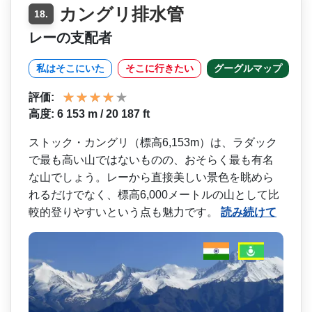
カングリ排水管
18.
レーの支配者
私はそこにいた
そこに行きたい
グーグルマップ
評価:
高度: 6 153 m / 20 187 ft
ストック・カングリ（標高6­,153m）は、ラダック
で最も高い山ではないもの­の、おそらく最も有名
な山でしょう。レーから直接美­しい景色を眺めら
れるだけでなく、標高6,000メ­ートルの山として比
較的登りやすいという点も魅力で­す。
読み続けて