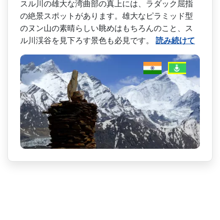
スル川の雄大な湾曲部の真上­には、ラダック屈指
の絶景スポットがあります。雄大­なピラミッド型
のヌン山の素晴らしい眺めはもちろん­のこと、ス
ル川渓谷を見下ろす景色も必見です。
読み続けて