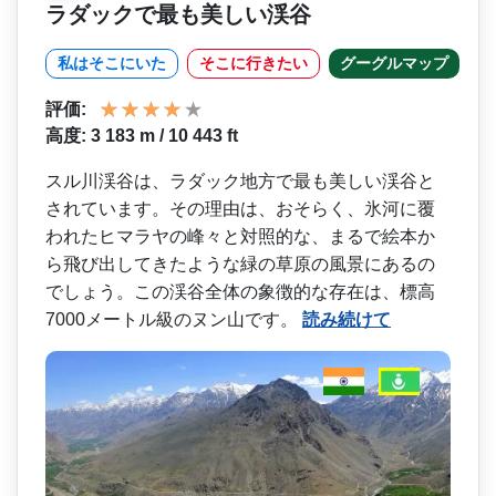
ラダックで最も美しい渓谷
私はそこにいた
そこに行きたい
グーグルマップ
評価:
高度: 3 183 m / 10 443 ft
スル川渓谷は、ラダック地方­で最も美しい渓谷と
されています。その理由は、おそ­らく、氷河に覆
われたヒマラヤの峰々と対照的な、ま­るで絵本か
ら飛び出してきたような緑の草原の風景に­あるの
でしょう。この渓谷全体の象徴的な存在は、標­高
7000メートル級のヌン山です。
読み続けて