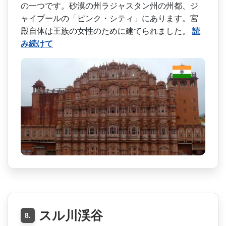
の一つです。砂漠の州ラジャスタ­ン州の州都、ジ
ャイプールの「ピンク・シティ」にあ­ります。宮
殿自体は王族の女性のために建てられまし­た。
読
み続けて
スル川渓谷
8.