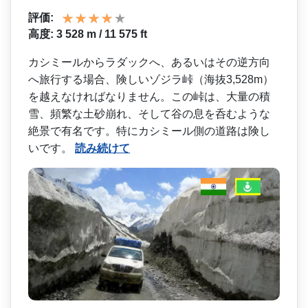
評価:
高度: 3 528 m / 11 575 ft
カシミールからラダックへ、­あるいはその逆方向
へ旅行する場合、険しいゾジラ峠­（海抜3,528m）
を越えなければなりません。こ­の峠は、大量の積
雪、頻繁な土砂崩れ、そして谷の息­を呑むような
絶景で有名です。特にカシミール側の道­路は険し
いです。
読み続けて