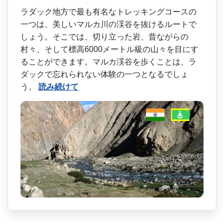
ラダック地方で最も有名なト­レッキングコースの
一つは、美しいマルカ川の渓谷を­抜けるルートで
しょう。そこでは、切り立った岩、昔­ながらの
村々、そして標高6000メートル級の山々­を目にす
ることができます。マルカ渓谷を歩くことは­、ラ
ダックで忘れられない体験の一つとなるでしょ
う。
読み続けて