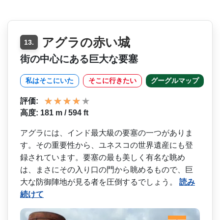
アグラの赤い城
13.
街の中心にある巨大な要塞
私はそこにいた
そこに行きたい
グーグルマップ
評価:
高度: 181 m / 594 ft
アグラには、インド最大級の­要塞の一つがありま
す。その重要性から、ユネスコの­世界遺産にも登
録されています。要塞の最も美しく有­名な眺め
は、まさにその入り口の門から眺めるもので­、巨
大な防御陣地が見る者を圧倒するでしょう。
読み
続けて