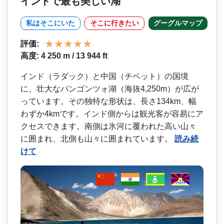
インドで最も美しい湖
私はそこにいた
そこに行きたい
グーグルマップ
評価:
高度: 4 250 m / 13 944 ft
インド（ラダック）と中国（­チベット）の国境
に、壮大なパンゴンツォ湖（海抜4­,250m）が広が
っています。その独特な形状は、­長さ134km、幅
わずか4kmです。インド側から­は観光客が容易にア
クセスできます。南側は氷河に覆­われた高い山々
に囲まれ、北側も山々に囲まれていま­す。
読み続
けて