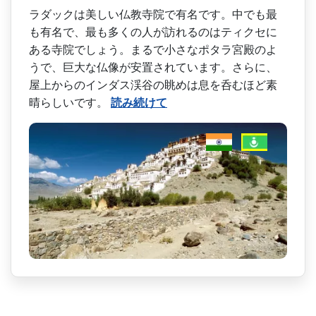
ラダックは美しい仏教寺院で­有名です。中でも最
も有名で、最も多くの人が訪れる­のはティクセに
ある寺院でしょう。まるで小さなポタ­ラ宮殿のよ
うで、巨大な仏像が安置されています。さ­らに、
屋上からのインダス渓谷の眺めは息を呑むほど­素
晴らしいです。
読み続けて