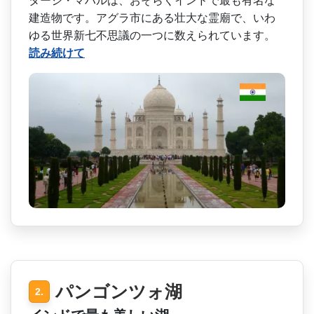
タージ・マハルは、おそらく­インドで最も有名な
建造物です。アグラ市にある壮大­な霊廟で、いわ
ゆる世界新七不思議の一つに数えられ­ています。
読み続けて
パンゴンツォ湖
2.