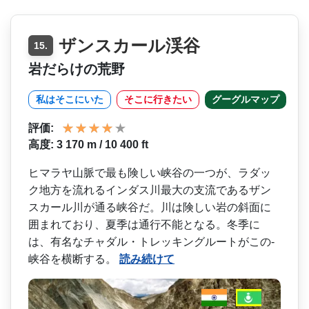
ザンスカール渓谷
15.
岩だらけの荒野
私はそこにいた
そこに行きたい
グーグルマップ
評価:
高度: 3 170 m / 10 400 ft
ヒマラヤ山脈で最も険しい峡­谷の一つが、ラダッ
ク地方を流れるインダス川最大の­支流であるザン
スカール川が通る峡谷だ。川は険しい­岩の斜面に
囲まれており、夏季は通行不能となる。冬­季に
は、有名なチャダル・トレッキングルートがこの­
峡谷を横断する。
読み続けて