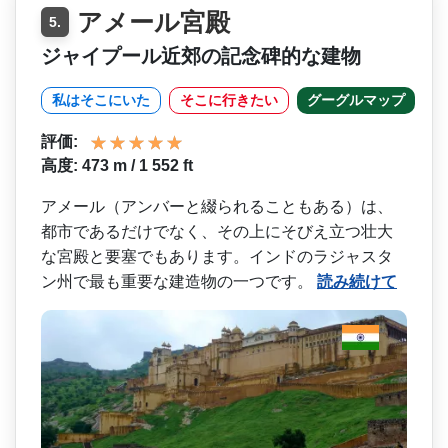
アメール宮殿
5.
ジャイプール近郊の記念碑的な建物
私はそこにいた
そこに行きたい
グーグルマップ
評価:
高度: 473 m / 1 552 ft
アメール（アンバーと綴られ­ることもある）は、
都市であるだけでなく、その上に­そびえ立つ壮大
な宮殿と要塞でもあります。インドの­ラジャスタ
ン州で最も重要な建造物の一つです。
読み続けて