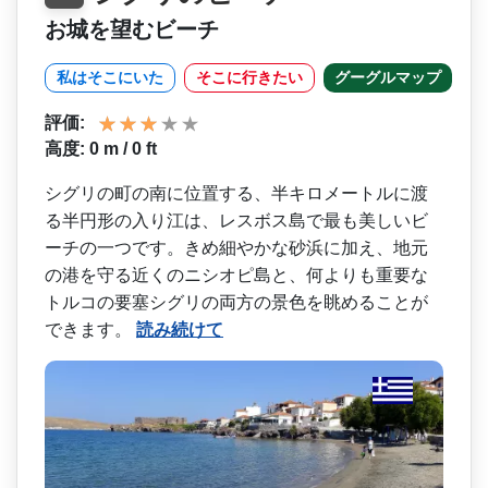
お城を望むビーチ
私はそこにいた
そこに行きたい
グーグルマップ
評価:
高度: 0 m / 0 ft
シグリの町の南に位置する、­半キロメートルに渡
る半円形の入り江は、レスボス島­で最も美しいビ
ーチの一つです。きめ細やかな砂浜に­加え、地元
の港を守る近くのニシオピ島と、何よりも­重要な
トルコの要塞シグリの両方の景色を眺めること­が
できます。
読み続けて