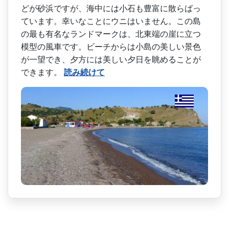
どが砂浜ですが、海中には小石も­豊富に散らばっ
ています。幸いなことにウニはいませ­ん。この島
の最も有名なランドマークは、北東端の崖­に立つ
模型の風車です。ビーチからは小島の美しい景­色
が一望でき、夕方には美しい夕日を眺めることが
で­きます。
読み続けて