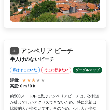
アンペリア ビーチ
11.
半人けのないビーチ
私はそこにいた
そこに行きたい
グーグルマップ
評価:
高度: 0 m / 0 ft
約500メートルに及ぶアン­ペリアビーチは、砂利道
か徒歩でしかアクセスできな­いため、特に北部は
比較的人が少ないです。そのため­、少し人が少な