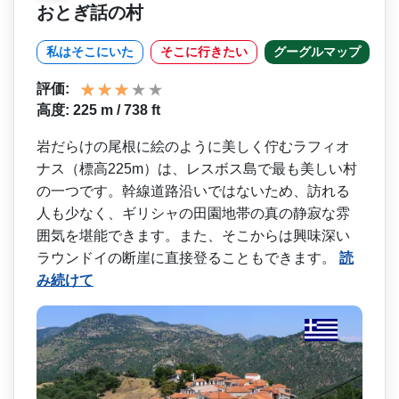
おとぎ話の村
私はそこにいた
そこに行きたい
グーグルマップ
評価:
高度: 225 m / 738 ft
岩だらけの尾根に絵のように­美しく佇むラフィオ
ナス（標高225m）は、レスボ­ス島で最も美しい村
の一つです。幹線道路沿いではな­いため、訪れる
人も少なく、ギリシャの田園地帯の真­の静寂な雰
囲気を堪能できます。また、そこからは興­味深い
ラウンドイの断崖に直接登ることもできます。
読
み続けて