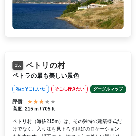
ペトリの村
15.
ペトラの最も美しい景色
私はそこにいた
そこに行きたい
グーグルマップ
評価:
高度: 215 m / 705 ft
ペトリ村（海抜215m）は­、その独特の建築様式だ
けでなく、入り江を見下ろす­絶好のロケーション