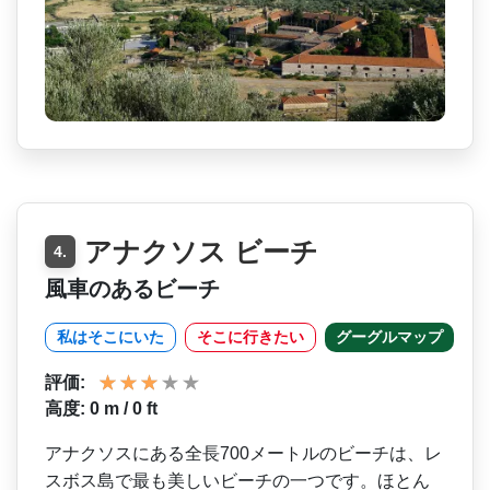
アナクソス ビーチ
4.
風車のあるビーチ
私はそこにいた
そこに行きたい
グーグルマップ
評価:
高度: 0 m / 0 ft
アナクソスにある全長700­メートルのビーチは、レ
スボス島で最も美しいビーチ­の一つです。ほとん