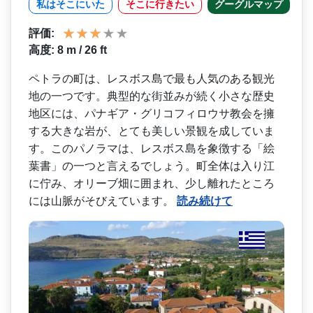
私はそこにいた
そこに行きたい
グーグルマップ
評価:
高度: 8 m / 26 ft
ペトラの町は、レスボス島で­最も人気のある観光
地の一つです。典型的な街並みが­続く小さな歴史
地区には、パナギア・グリコフィロウ­サ教会を擁
する大きな岩が、とても美しい景観を成し­ていま
す。このパノラマは、レスボス島を象徴する「­絵
葉書」の一つと言えるでしょう。町全体は入り江
に­佇み、オリーブ畑に囲まれ、少し離れたところ
には山­脈がそびえています。
読み続けて