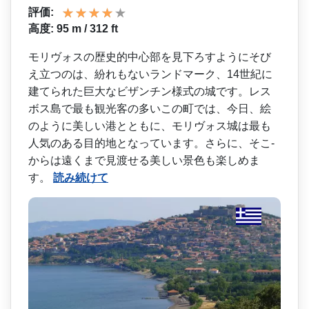
評価:
高度: 95 m / 312 ft
モリヴォスの歴史的中心部を­見下ろすようにそび
え立つのは、紛れもないランドマ­ーク、14世紀に
建てられた巨大なビザンチン様式の­城です。レス
ボス島で最も観光客の多いこの町では、­今日、絵
のように美しい港とともに、モリヴォス城は­最も
人気のある目的地となっています。さらに、そこ­
からは遠くまで見渡せる美しい景色も楽しめま
す。
読み続けて