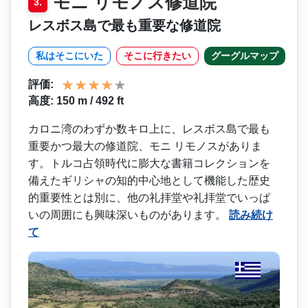
モニ リモノス修道院
3.
レスボス島で最も重要な修道院
私はそこにいた
そこに行きたい
グーグルマップ
評価:
高度: 150 m / 492 ft
カロニ湾のわずか数キロ上に­、レスボス島で最も
重要かつ最大の修道院、モニ リモノスがありま
す。トルコ­占領時代に膨大な書籍コレクションを
備えたギリシャ­の知的中心地として機能した歴史
的重要性とは別に、­他の礼拝堂や礼拝堂でいっぱ
いの周囲にも興味深いも­のがあります。
読み続け
て