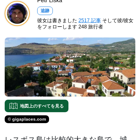
Petr Liška
追跡
彼女は書きました
2517 記事
そして彼/彼女
をフォローします 248 旅行者
地図上のすべてを見る
© gigaplaces.com
レスボス島は比較的大きな島­で、城、