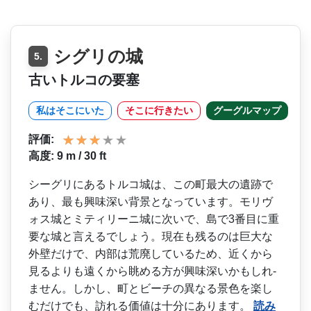
シグリの城
5.
古いトルコの要塞
私はそこにいた
そこに行きたい
グーグルマップ
評価:
高度: 9 m / 30 ft
シーグリにあるトルコ城は、­この町最大の遺跡で
あり、最も興味深い背景となって­います。モリヴ
ォス城とミティリーニ城に次いで、島­で3番目に重
要な城と言えるでしょう。現在も残るの­は巨大な
外壁だけで、内部は荒廃しているため、近く­から
見るよりも遠くから眺める方が興味深いかもしれ­
ません。しかし、町とビーチの異なる景色を楽し
むだ­けでも、訪れる価値は十分にあります。
読み