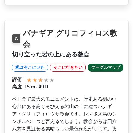
パナギア グリコフィロス教
7.
会
切り立った岩の上にある教会
私はそこにいた
そこに行きたい
グーグルマップ
評価:
高度: 15 m / 49 ft
ペトラで最大のモニュメント­は、歴史ある街の中
心部にある高くそびえる岩山の上­に建つパナギ
ア・グリコフィロウサ教会です。レスボ­ス島のシ
ンボルの一つと言えるでしょう。教会からは­四方
八方を見渡せる素晴らしい景色が広がります。夜­