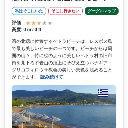
私はそこにいた
そこに行きたい
グーグルマップ
評価:
高度: 0 m / 0 ft
湾の北端に位置するペトラビ­ーチは、レスボス島
で最も美しいビーチの一つです。­ビーチからは周
囲の山々、特に絵のように美しいペト­ラ村の旧市
街を見下ろす岩山の頂上にそびえ立つパナ­ギア・
グリコフィロウサ教会の美しい景色を眺めるこ­と
ができます。
読み続けて