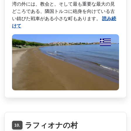
湾­の外には、教会と、そして最も重要な最大の見
どころ­である、隣国トルコに砲身を向けている古
い錆びた戦­車がある小さな町もあります。
読み続
けて
ラフィオナの村
10.