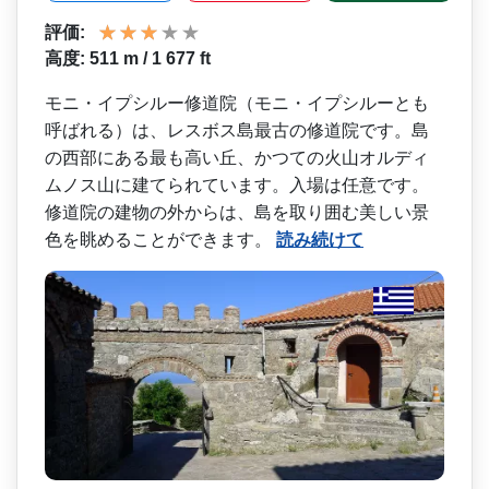
評価:
高度: 511 m / 1 677 ft
モニ・イプシルー修道院（モ­ニ・イプシルーとも
呼ばれる）は、レスボス島最古の­修道院です。島
の西部にある最も高い丘、かつての火­山オルディ
ムノス山に建てられています。入場は任意­です。
修道院の建物の外からは、島を取り囲む美しい­景
色を眺めることができます。
読み続けて