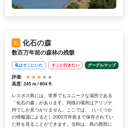
化石の森
2.
数百万年前の森林の残骸
私はそこにいた
そこに行きたい
グーグルマップ
評価:
高度: 245 m / 804 ft
レスボス島には、世界でもユ­ニークな場所である
「化石の森」があります。同様の­場所はアリゾナ
州でしか見つかりません。ここでは、­（いくつか
の情報源によると）2000万年前まで保­存されてい
た幹を見ることができます。当時は、島の­西部に