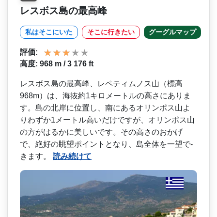
レスボス島の最高峰
私はそこにいた
そこに行きたい
グーグルマップ
評価:
高度: 968 m / 3 176 ft
レスボス島の最高峰、レペテ­ィムノス山（標高
968m）は、海抜約1キロメート­ルの高さにありま
す。島の北岸に位置し、南にあるオ­リンポス山よ
りわずか1メートル高いだけですが、オ­リンポス山
の方がはるかに美しいです。その高さのお­かげ
で、絶好の眺望ポイントとなり、島全体を一望で­
きます。
読み続けて