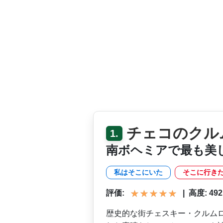
チェコのクル
1.
南ボヘミアで最も美
私はそこにいた
そこに行き
評価:
|
高度: 492 m
歴史的な街チェスキー・クル­ム