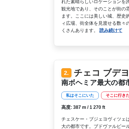
れた素晴らしい­ロケーションを
観­光地であり、そのことが街の
ます。ここには美しい城、歴史的
ィ広場、街全体を見渡せる数­々
くさんあります。
読み続けて
チェコ ブデ
2.
南ボヘミア最大の都
私はそこにいた
そこに行き
高度: 387 m / 1 270 ft
チェスケー・ブジェヨヴィツ­ェ
大の都市です­。ブドヴァルビー