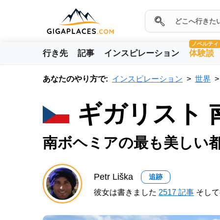
ノベルティ
行き先
記事
インスピレーション
体験談
あなたのやり方で:
インスピレーション
世界
ギガリスト
南ボヘミアの最も美しい
Petr Liška
追跡
彼女は書きました
2517 記事
そして