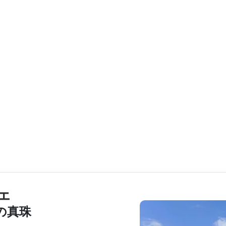
ェ
の真珠