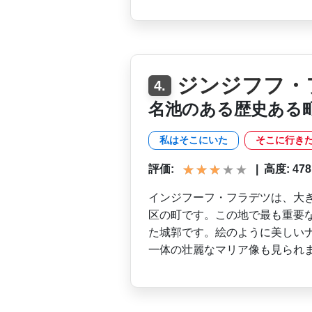
ジンジフフ・
4.
名池のある歴史ある
私はそこにいた
そこに行き
評価:
|
高度: 478 m
インジフーフ・フラデツは、­大
区の町です。こ­の地で最も重要
た­城郭です。絵のように美しい
一体の壮麗なマリア像も見られ