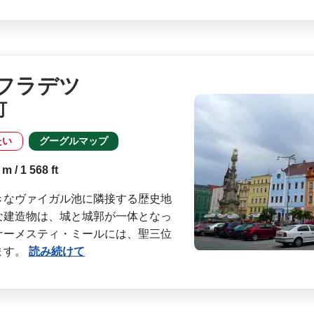
フラデツ
町
たい
グーグルマップ
 / 1 568 ft
きなヴァイガル池に隣接する歴史地
な建造物は、城と城郭が一体となっ
ナーメスティ・ミールに­は、聖三位
ます。
読み続けて