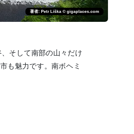
著者: Petr Liška © gigaplaces.com
、そして南部の山­々だけ
都市も魅力です。南ボヘミ