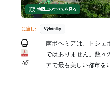
地図上のすべてを見る
に適し:
Výletníky
南ボヘミアは、トシェボ
ではありません。数々
アで最も美­しい都市を