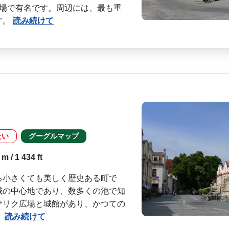
広場で有名です。周辺に­は、最も重
す。
読み続けて
たい
グーグルマップ
 / 1 434 ft
る小さくても美しく歴史ある町で
域の中心地であり、数多くの池で知
サリク広場と城館があり、­かつての
。
読み続けて