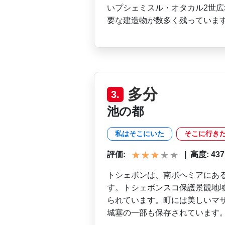
い­プシェミスル・オタカル2世
要な建造物が数多く残っていま
多分
3.
池の都
私はそこにいた
そこに行き
評価:
|
高度: 437 m
トシェボンは、南ボヘミアに­あ
す。トシェボンス­コ保護景観地
られ­ています。町には美しいマ
城塞の一部も保存されています