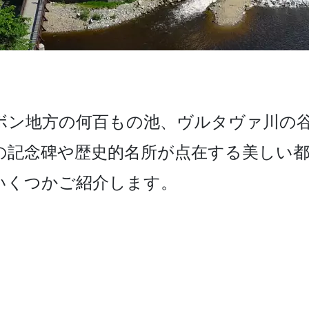
ン地­方の何百もの池、ヴルタヴァ川の谷
の記念碑や歴史的名所が­点在する美しい
いくつかご紹介します。