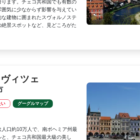
誇ります。チェコ共和国でも有数の
雰囲気に少なからず影響­を与えてい
な建物に­囲まれたスヴォルノステ
の絶景スポットなど、見どころがた
ヨヴィツェ
市
たい
グーグルマップ
は人口約10万人で、南ボヘミア州最
ルと、チェコ共和国最大級の美し