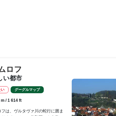
ムロフ
しい都市
たい
グーグルマップ
 / 1 614 ft
ロフは、ヴルタヴァ川の蛇行に囲ま