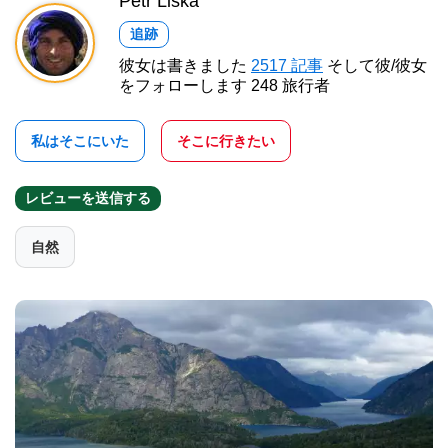
Petr Liška
追跡
彼女は書きました
2517 記事
そして彼/彼女
をフォローします 248 旅行者
私はそこにいた
そこに行きたい
レビューを送信する
自然