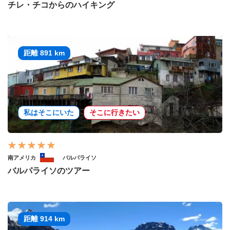
チレ・チコからのハイキング
距離 891 km
私はそこにいた
そこに行きたい
南アメリカ
バルパライソ
バルパライソのツアー
距離 914 km