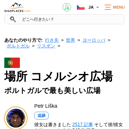
JA
MENU
あなたのやり方で:
行き先
世界
ヨーロッパ
ポルトガル
リスボン
場所 コメルシオ広場
ポルトガルで最も美しい広場
Petr Liška
追跡
彼女は書きました
2517 記事
そして彼/彼女