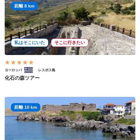
距離 8 km
私はそこにいた
そこに行きたい
ヨーロッパ
レスボス島
化石の森ツアー
距離 10 km