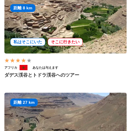
距離 8 km
私はそこにいた
そこに行きたい
アフリカ
あなたは与えます
ダデス渓谷とトドラ渓谷へのツアー
距離 27 km