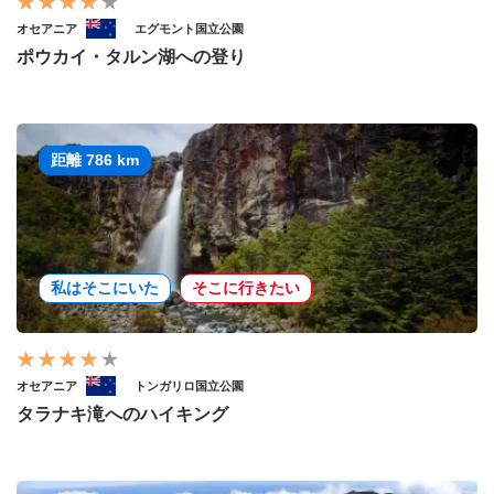
オセアニア
エグモント国立公園
ポウカイ・タルン湖への登り
距離 786 km
私はそこにいた
そこに行きたい
オセアニア
トンガリロ国立公園
タラナキ滝へのハイキング