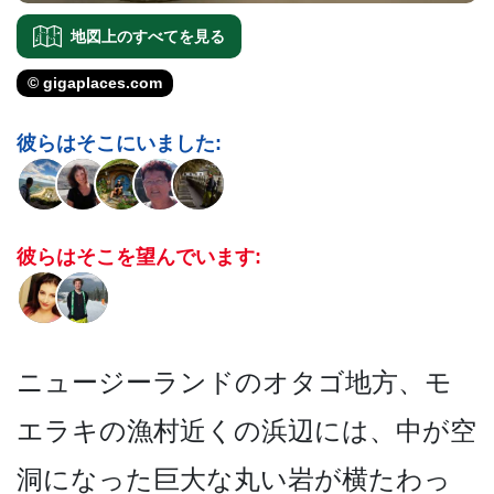
地図上のすべてを見る
© gigaplaces.com
彼らはそこにいました:
彼らはそこを望んでいます:
ニュージーランドのオタゴ地­方、モ
エラキの漁村近くの浜辺には、中が空
洞になっ­た巨大な丸い岩が横たわっ