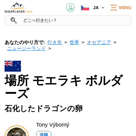
JA
MENU
あなたのやり方で:
行き先
世界
オセアニア
ニュージーランド
場所 モエラキ ボルダ
ーズ
石化したドラゴンの卵
Tony Výborný
追跡