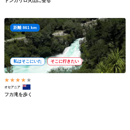
トンガリロ火山に登る
距離 861 km
私はそこにいた
そこに行きたい
オセアニア
フカ滝を歩く