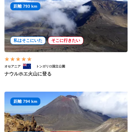
距離 793 km
私はそこにいた
そこに行きたい
オセアニア
トンガリロ国立公園
ナウルホエ火山に登る
距離 794 km