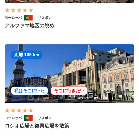
ヨーロッパ
リスボン
アルファマ地区の眺め
距離 169 km
私はそこにいた
そこに行きたい
ヨーロッパ
リスボン
ロシオ広場と復興広場を散策