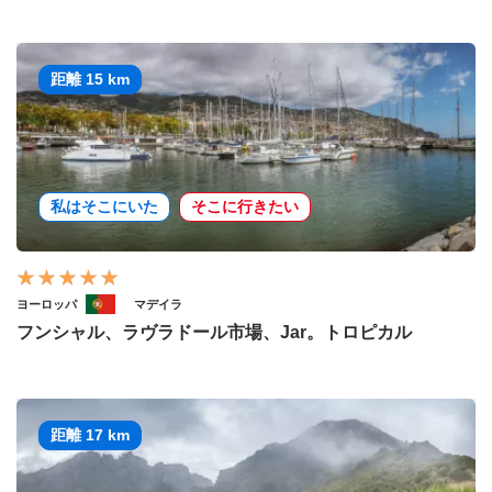
距離 15 km
私はそこにいた
そこに行きたい
ヨーロッパ
マデイラ
フンシャル、ラヴラドール市場、Jar。トロピカル
距離 17 km