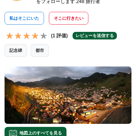
をフォローします 248 旅行者
私はそこにいた
そこに行きたい
(1 評価)
レビューを送信する
記念碑
都市
地図上のすべてを見る