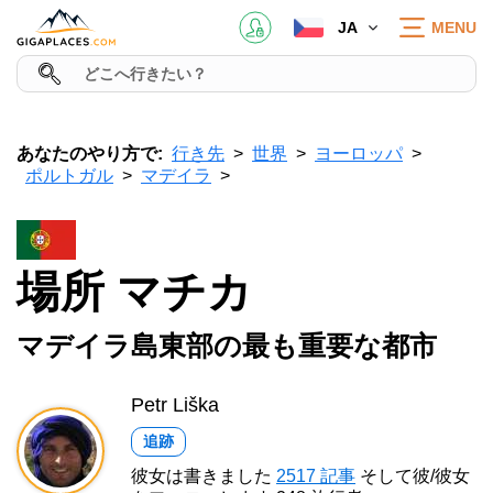
JA
MENU
あなたのやり方で:
行き先
世界
ヨーロッパ
ポルトガル
マデイラ
場所 マチカ
マデイラ島東部の最も重要な都市
Petr Liška
追跡
彼女は書きました
2517 記事
そして彼/彼女