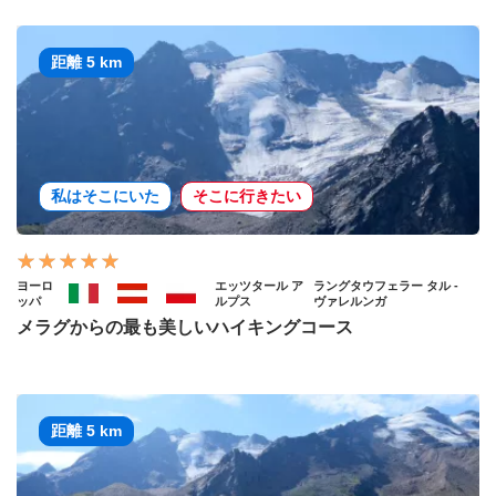
距離 5 km
私はそこにいた
そこに行きたい
ヨーロ
エッツタール ア
ラングタウフェラー タル -
ッパ
ルプス
ヴァレルンガ
メラグからの最も美しいハイキングコース
距離 5 km