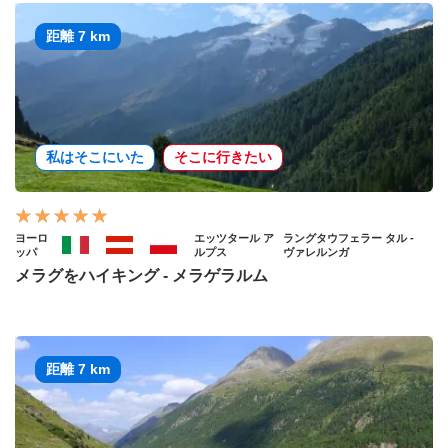
距離 7 km
私はそこにいた
そこに行きたい
ヨーロ
エッツタール ア
ラングタウフェラー タル -
ッパ
ルプス
ヴァレルンガ
メラグをハイキング - メラゲラルム
距離 7 km