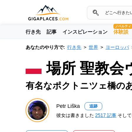
ノベルティ
行き先
記事
インスピレーション
体験談
あなたのやり方で:
行き先
世界
ヨーロッパ
場所 聖教
有名なポクトニツェ橋の
Petr Liška
追跡
彼女は書きました
2517 記事
そして