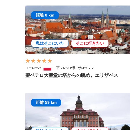
距離 0 km
私はそこにいた
そこに行きたい
ヨーロッパ
下シレジア県
ヴロツワフ
聖ペテロ大聖堂の塔からの眺め。エリザベス
距離 59 km