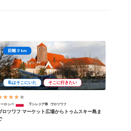
距離 0 km
私はそこにいた
そこに行きたい
ヨーロッパ
下シレジア県
ヴロツワフ
ヴロツワフ マーケット広場からトゥムスキー島ま
で