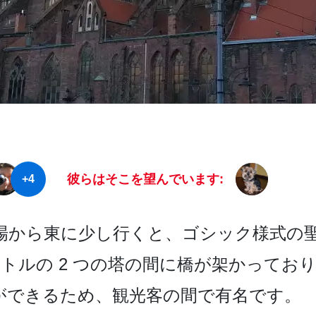
彼らはそこを望んでいます:
+4
から­東に少し行くと、ゴシック様式の聖
メートルの 2 つの塔の間に橋が架かってお
で­きるため、観光客の間で有名です。