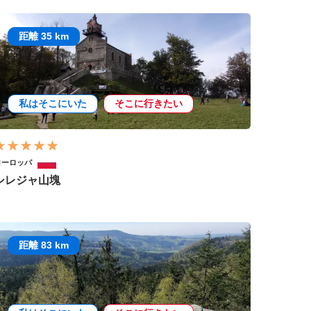
距離 35 km
私はそこにいた
そこに行きたい
ヨーロッパ
シレジャ山塊
距離 83 km