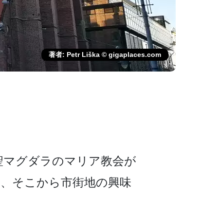
著者: Petr Liška © gigaplaces.com
マグダラのマリア­教会が
­り、そこから市街地の興味