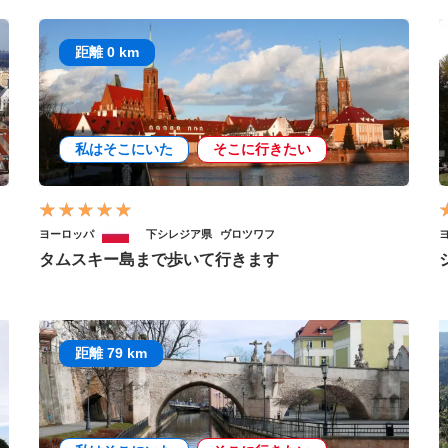
距離 0 km
私はそこにいた
そこに行きたい
ヨーロッパ
下シレジア県
ヴロツワフ
タムスキー島まで歩いて行きます
距離 79 km