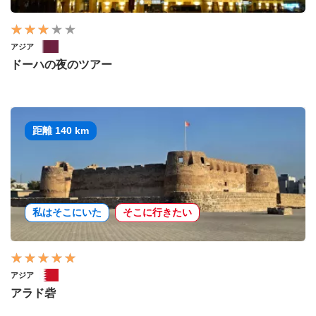
アジア
ドーハの夜のツアー
距離 140 km
私はそこにいた
そこに行きたい
アジア
アラド砦