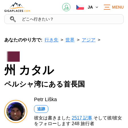
JA
MENU
あなたのやり方で:
行き先
世界
アジア
州 カタル
ペルシャ湾にある首長国
Petr Liška
追跡
彼女は書きました
2517 記事
そして彼/彼女
をフォローします 248 旅行者