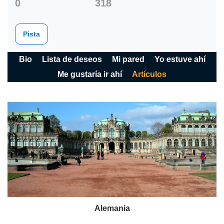
0
318
Pista
Bio
Lista de deseos
Mi pared
Yo estuve ahí
Me gustaría ir ahí
Artículos
Alemania