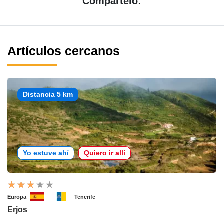
Compártelo:
Artículos cercanos
Distancia 5 km
Yo estuve ahí
Quiero ir allí
Europa
Tenerife
Erjos