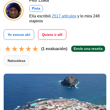
Petr Liška
Pista
Ella escribió
2517 artículos
y lo mira 248
viajeros
Yo estuve ahí
Quiero ir allí
(1 evaluación)
Envíe una reseña
Naturaleza