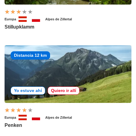
Europa
Alpes de Zillertal
Stillupklamm
Distancia 12 km
Yo estuve ahí
Quiero ir allí
Europa
Alpes de Zillertal
Penken