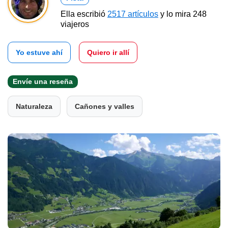
Ella escribió
2517 artículos
y lo mira 248
viajeros
Yo estuve ahí
Quiero ir allí
Envíe una reseña
Naturaleza
Cañones y valles