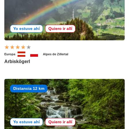
Yo estuve ahí
Quiero ir allí
Europa
Alpes de Zillertal
Arbiskögerl
Distancia 12 km
Yo estuve ahí
Quiero ir allí