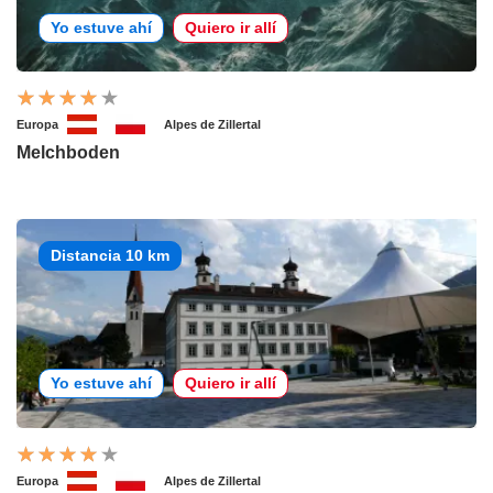
Yo estuve ahí
Quiero ir allí
Europa
Alpes de Zillertal
Melchboden
Distancia 10 km
Yo estuve ahí
Quiero ir allí
Europa
Alpes de Zillertal