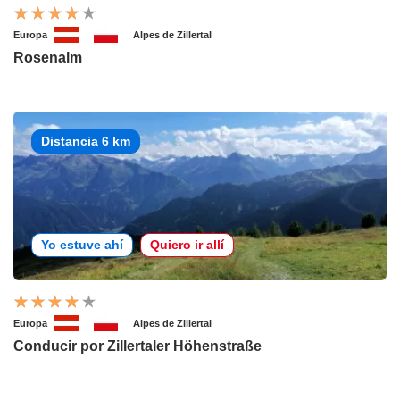
Europa
Alpes de Zillertal
Rosenalm
Distancia 6 km
Yo estuve ahí
Quiero ir allí
Europa
Alpes de Zillertal
Conducir por Zillertaler Höhenstraße