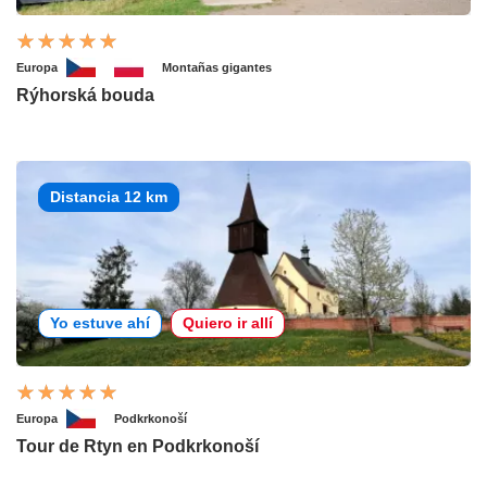
Europa
Montañas gigantes
Rýhorská bouda
Distancia 12 km
Yo estuve ahí
Quiero ir allí
Europa
Podkrkonoší
Tour de Rtyn en Podkrkonoší