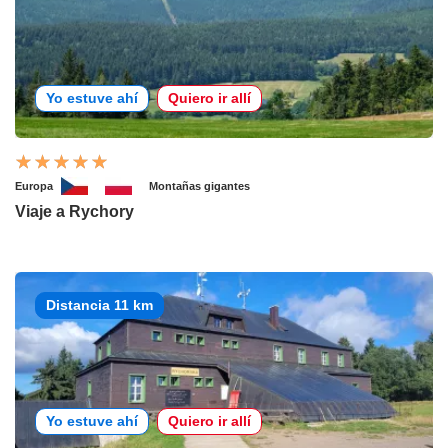
Yo estuve ahí
Quiero ir allí
Europa
Montañas gigantes
Viaje a Rychory
Distancia 11 km
Yo estuve ahí
Quiero ir allí