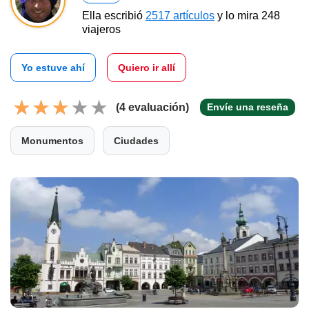
Ella escribió
2517 artículos
y lo mira 248
viajeros
Yo estuve ahí
Quiero ir allí
(4 evaluación)
Envíe una reseña
Monumentos
Ciudades