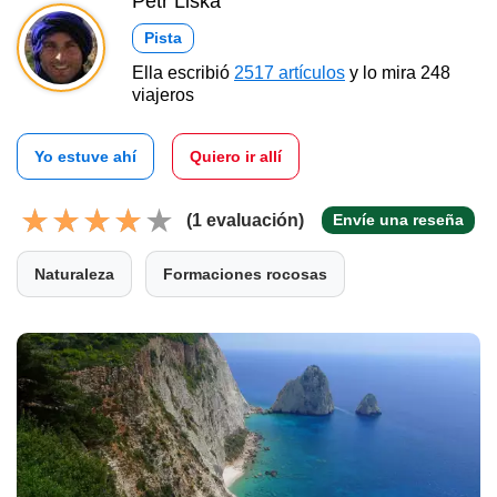
Petr Liška
Pista
Ella escribió
2517 artículos
y lo mira 248
viajeros
Yo estuve ahí
Quiero ir allí
(1 evaluación)
Envíe una reseña
Naturaleza
Formaciones rocosas