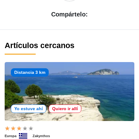
Compártelo:
Artículos cercanos
Distancia 3 km
Yo estuve ahí
Quiero ir allí
Europa
Zakynthos