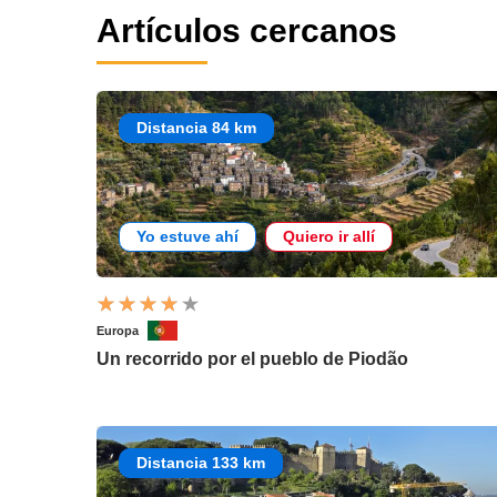
Artículos cercanos
Distancia 84 km
Yo estuve ahí
Quiero ir allí
Europa
Un recorrido por el pueblo de Piodão
Distancia 133 km