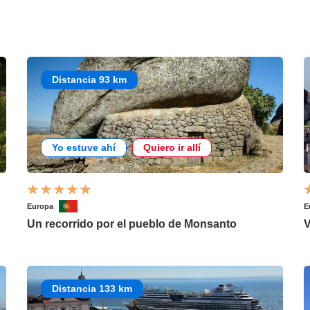
Distancia 93 km
Yo estuve ahí
Quiero ir allí
Europa
E
Un recorrido por el pueblo de Monsanto
V
Distancia 133 km