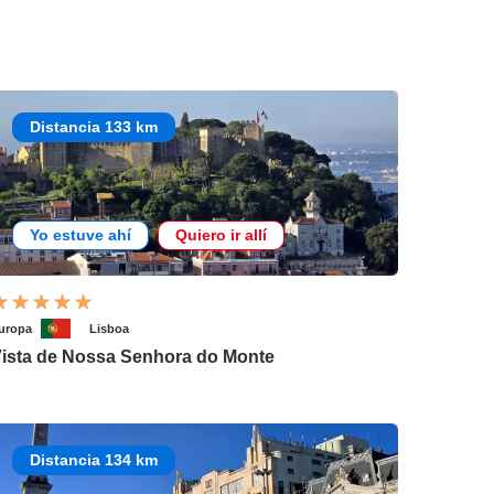
Distancia 133 km
Yo estuve ahí
Quiero ir allí
uropa
Lisboa
ista de Nossa Senhora do Monte
Distancia 134 km