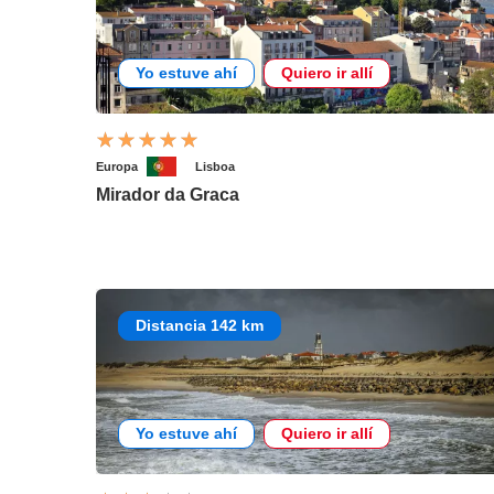
Yo estuve ahí
Quiero ir allí
Europa
Lisboa
Mirador da Graca
Distancia 142 km
Yo estuve ahí
Quiero ir allí