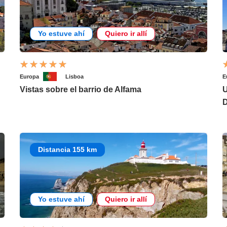
Yo estuve ahí
Quiero ir allí
Europa
Lisboa
E
Vistas sobre el barrio de Alfama
U
D
Distancia 155 km
Yo estuve ahí
Quiero ir allí