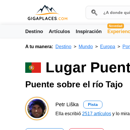
Novedad
Destino
Artículos
Inspiración
Experienc
A tu manera:
Destino
Mundo
Europa
Por
Lugar Puent
Puente sobre el río Tajo
Petr Liška
Pista
Ella escribió
2517 artículos
y lo mir