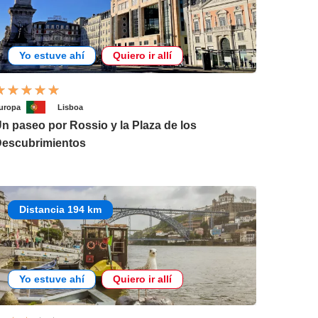
Yo estuve ahí
Quiero ir allí
uropa
Lisboa
n paseo por Rossio y la Plaza de los
escubrimientos
Distancia 194 km
Yo estuve ahí
Quiero ir allí