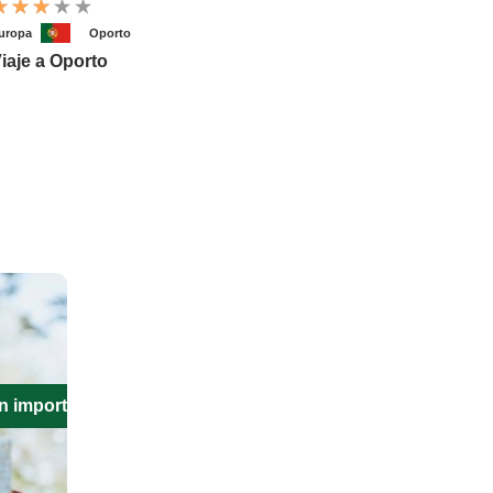
uropa
Oporto
iaje a Oporto
n importante