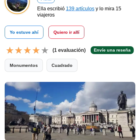
Ella escribió
139 artículos
y lo mira 15
viajeros
Yo estuve ahí
Quiero ir allí
(1 evaluación)
Envíe una reseña
Monumentos
Cuadrado