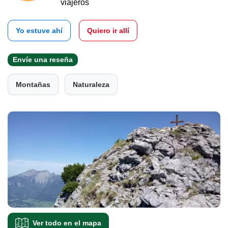
viajeros
Yo estuve ahí
Quiero ir allí
Envíe una reseña
Montañas
Naturaleza
Ver todo en el mapa