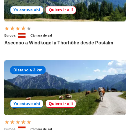
Yo estuve ahí
Quiero ir allí
Europa
Cámara de sal
Ascenso a Windkogel y Thorhöhe desde Postalm
Distancia 3 km
Yo estuve ahí
Quiero ir allí
Europa
Cámara de sal