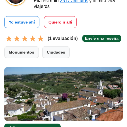
Ella escribió
2517 artículos
y lo mira 248
viajeros
Yo estuve ahí
Quiero ir allí
(1 evaluación)
Envíe una reseña
Monumentos
Ciudades