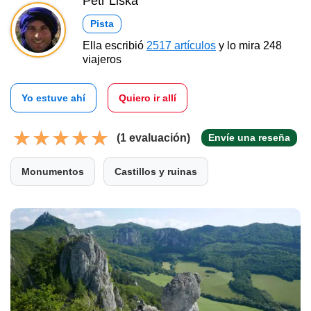
Petr Liška
Pista
Ella escribió
2517 artículos
y lo mira 248
viajeros
Yo estuve ahí
Quiero ir allí
(1 evaluación)
Envíe una reseña
Monumentos
Castillos y ruinas