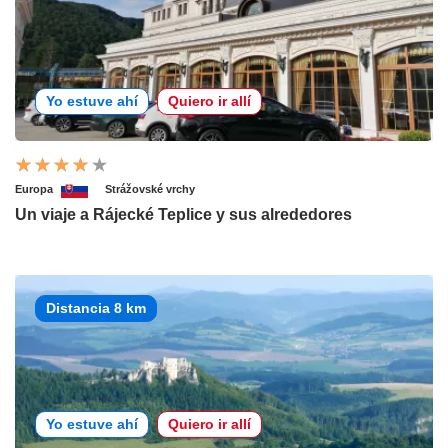
Yo estuve ahí
Quiero ir allí
Europa
Strážovské vrchy
Un viaje a Rájecké Teplice y sus alrededores
Distancia 8 km
Yo estuve ahí
Quiero ir allí