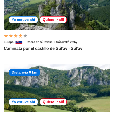
Yo estuve ahí
Quiero ir allí
Europa
Rocas de Súľovské
Strážovské vrchy
Caminata por el castillo de Súľov - Súľov
Distancia 0 km
Yo estuve ahí
Quiero ir allí