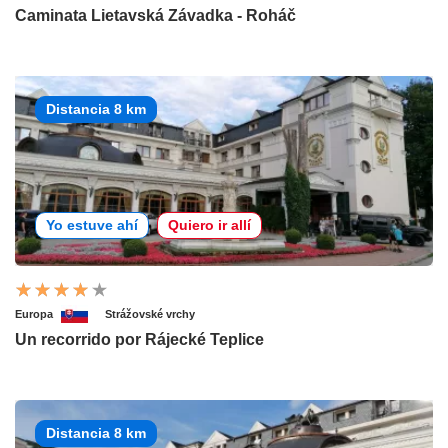
Caminata Lietavská Závadka - Roháč
Distancia 8 km
Yo estuve ahí
Quiero ir allí
Europa
Strážovské vrchy
Un recorrido por Rájecké Teplice
Distancia 8 km