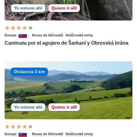
Yo estuve ahí
Quiero ir allí
Europa
Rocas de Súľovské
Strážovské vrchy
Caminata por el agujero de Šarkaní y Obrovská brána
Distancia 3 km
Yo estuve ahí
Quiero ir allí
Europa
Rocas de Súľovské
Strážovské vrchy