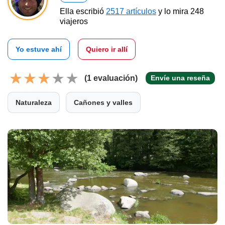
Ella escribió
2517 artículos
y lo mira 248
viajeros
Yo estuve ahí
Quiero ir allí
(1 evaluación)
Envíe una reseña
Naturaleza
Cañones y valles