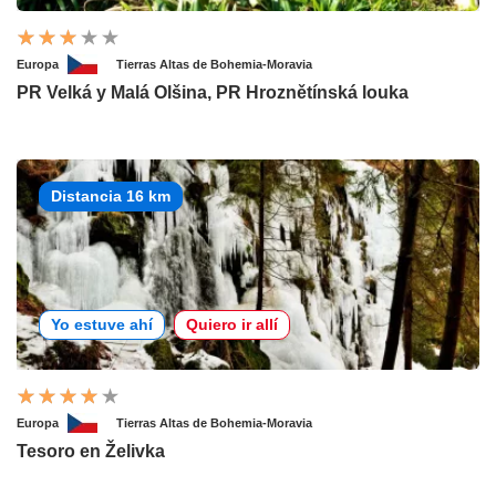
Europa
Tierras Altas de Bohemia-Moravia
PR Velká y Malá Olšina, PR Hroznětínská louka
Distancia 16 km
Yo estuve ahí
Quiero ir allí
Europa
Tierras Altas de Bohemia-Moravia
Tesoro en Želivka