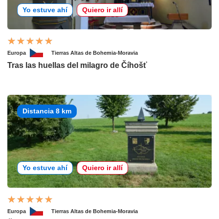
Yo estuve ahí
Quiero ir allí
Europa
Tierras Altas de Bohemia-Moravia
Tras las huellas del milagro de Číhošť
Distancia 8 km
Yo estuve ahí
Quiero ir allí
Europa
Tierras Altas de Bohemia-Moravia