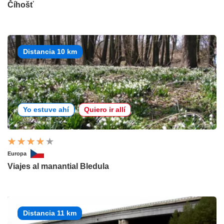
Číhošť
Distancia 10 km
Yo estuve ahí
Quiero ir allí
Europa
Viajes al manantial Bledula
Distancia 11 km