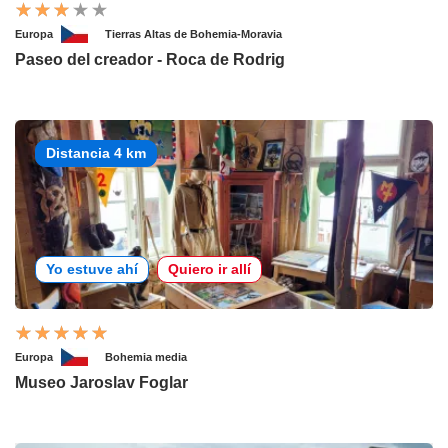
Europa
Tierras Altas de Bohemia-Moravia
Paseo del creador - Roca de Rodrig
Distancia 4 km
Yo estuve ahí
Quiero ir allí
Europa
Bohemia media
Museo Jaroslav Foglar