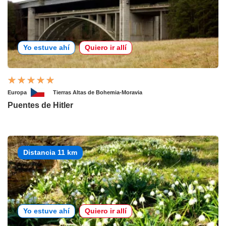
Yo estuve ahí
Quiero ir allí
Europa
Tierras Altas de Bohemia-Moravia
Puentes de Hitler
Distancia 11 km
Yo estuve ahí
Quiero ir allí