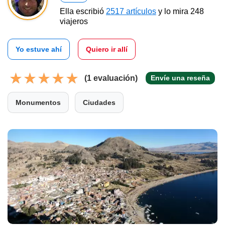
Ella escribió
2517 artículos
y lo mira 248
viajeros
Yo estuve ahí
Quiero ir allí
(1 evaluación)
Envíe una reseña
Monumentos
Ciudades