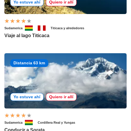
Yo estuve ahí
Quiero ir allí
Sudamerica
Titicaca y alrededores
Viaje al lago Titicaca
Distancia 63 km
Yo estuve ahí
Quiero ir allí
Sudamerica
Cordillera Real y Yungas
Conducir a Sorata