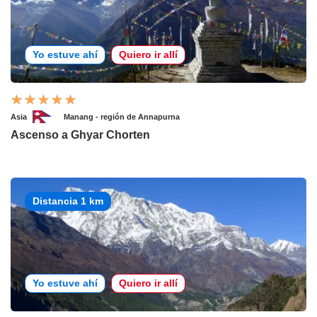
Yo estuve ahí
Quiero ir allí
Asia
Manang - región de Annapurna
Ascenso a Ghyar Chorten
Distancia 1 km
Yo estuve ahí
Quiero ir allí