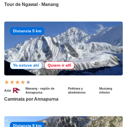
Tour de Ngawal - Manang
Distancia 5 km
Yo estuve ahí
Quiero ir allí
Manang - región de
Pokhara y
Mustang
Asia
Annapurna
alrededores
inferior
Caminata por Annapurna
Distancia 9 km