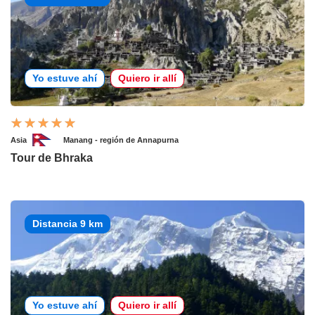
Yo estuve ahí
Quiero ir allí
Asia
Manang - región de Annapurna
Tour de Bhraka
Distancia 9 km
Yo estuve ahí
Quiero ir allí