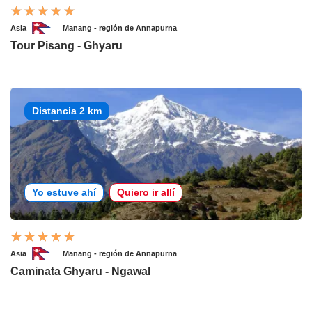
Asia
Manang - región de Annapurna
Tour Pisang - Ghyaru
Distancia 2 km
Yo estuve ahí
Quiero ir allí
Asia
Manang - región de Annapurna
Caminata Ghyaru - Ngawal