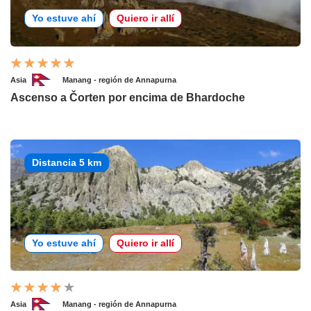
Yo estuve ahí
Quiero ir allí
Asia
Manang - región de Annapurna
Ascenso a Čorten por encima de Bhardoche
Distancia 5 km
Yo estuve ahí
Quiero ir allí
Asia
Manang - región de Annapurna