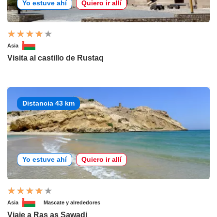
Yo estuve ahí
Quiero ir allí
Asia
Visita al castillo de Rustaq
Distancia 43 km
Yo estuve ahí
Quiero ir allí
Asia
Mascate y alrededores
Viaje a Ras as Sawadi