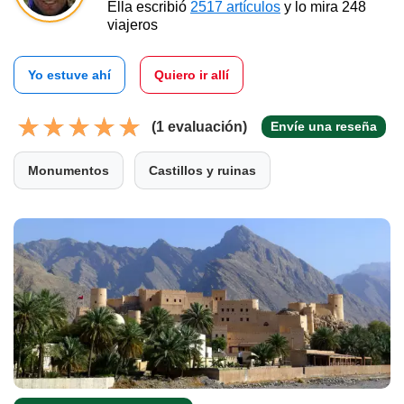
Ella escribió
2517 artículos
y lo mira 248
viajeros
Yo estuve ahí
Quiero ir allí
(1 evaluación)
Envíe una reseña
Monumentos
Castillos y ruinas