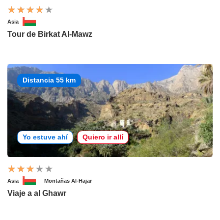
Asia
Tour de Birkat Al-Mawz
Distancia 55 km
Yo estuve ahí
Quiero ir allí
Asia
Montañas Al-Hajar
Viaje a al Ghawr