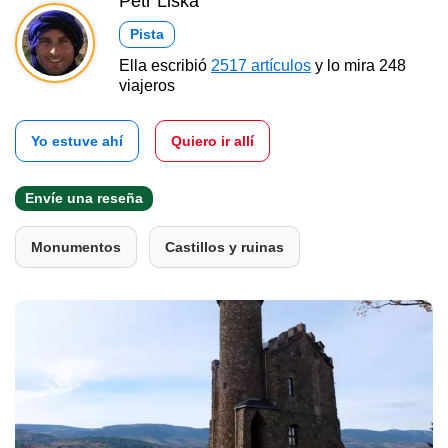
Petr Liška
Pista
Ella escribió
2517 artículos
y lo mira 248
viajeros
Yo estuve ahí
Quiero ir allí
Envíe una reseña
Monumentos
Castillos y ruinas