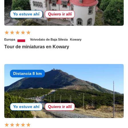
Yo estuve ahí
Quiero ir allí
Europa
Voivodato de Baja Silesia
Kowary
Tour de miniaturas en Kowary
Distancia 8 km
Yo estuve ahí
Quiero ir allí