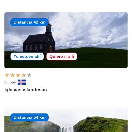
Distancia 42 km
Yo estuve ahí
Quiero ir allí
Europa
Iglesias islandesas
Distancia 54 km