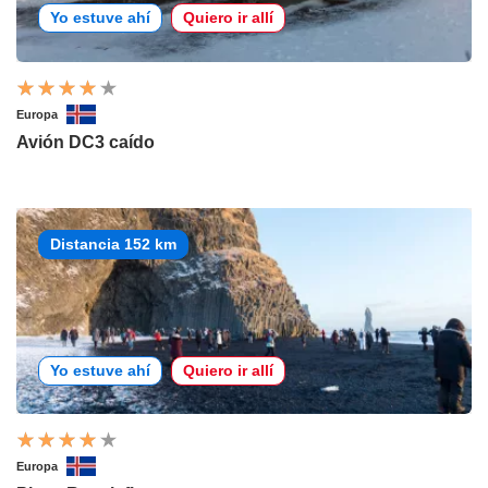
Yo estuve ahí
Quiero ir allí
Europa
Avión DC3 caído
Distancia 152 km
Yo estuve ahí
Quiero ir allí
Europa