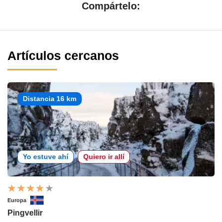
Compártelo:
Artículos cercanos
Distancia 16 km
Yo estuve ahí
Quiero ir allí
Europa
Pingvellir