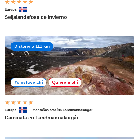
Europa
Seljalandsfoss de invierno
Distancia 111 km
Yo estuve ahí
Quiero ir allí
Europa
Montañas arcoíris Landmannalaugar
Caminata en Landmannalaugár