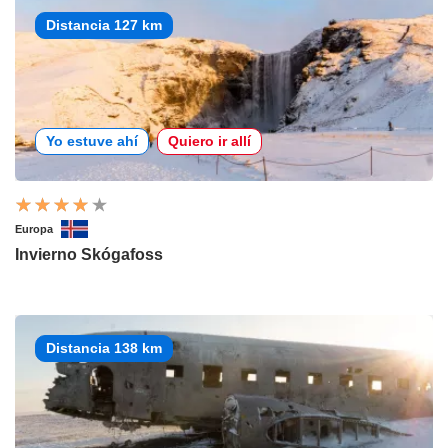
Distancia 127 km
Yo estuve ahí
Quiero ir allí
Europa
Invierno Skógafoss
Distancia 138 km